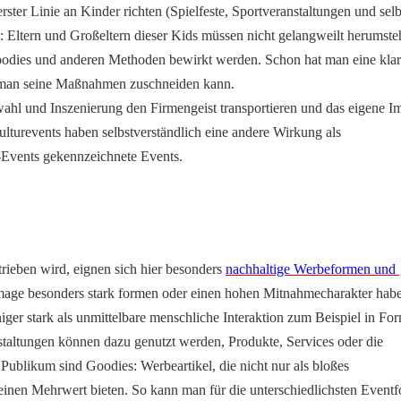
rster Linie an Kinder richten (Spielfeste, Sportveranstaltungen und selbs
Eltern und Großeltern dieser Kids müssen nicht gelangweilt herumsteh
oodies und anderen Methoden bewirkt werden. Schon hat man eine klar 
 man seine Maßnahmen zuschneiden kann.
l und Inszenierung den Firmengeist transportieren und das eigene Im
lturevents haben selbstverständlich eine andere Wirkung als 
g-Events gekennzeichnete Events.
ieben wird, eignen sich hier besonders 
nachhaltige Werbeformen und 
Image besonders stark formen oder einen hohen Mitnahmecharakter habe
ger stark als unmittelbare menschliche Interaktion zum Beispiel in For
altungen können dazu genutzt werden, Produkte, Services oder die 
 Publikum sind Goodies: Werbeartikel, die nicht nur als bloßes 
inen Mehrwert bieten. So kann man für die unterschiedlichsten Eventf