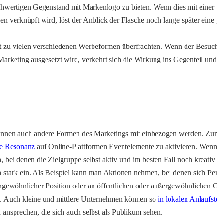
hwertigen Gegenstand mit Markenlogo zu bieten. Wenn dies mit einer p
 verknüpft wird, löst der Anblick der Flasche noch lange später eine 
it zu vielen verschiedenen Werbeformen überfrachten. Wenn der Besuche
Marketing ausgesetzt wird, verkehrt sich die Wirkung ins Gegenteil und 
önnen auch andere Formen des Marketings mit einbezogen werden. Zum
che Resonanz
 auf Online-Plattformen Eventelemente zu aktivieren. Wenn 
bei denen die Zielgruppe selbst aktiv und im besten Fall noch kreativ s
 stark ein. Als Beispiel kann man Aktionen nehmen, bei denen sich Per
gewöhnlicher Position oder an öffentlichen oder außergewöhnlichen O
n. Auch kleine und mittlere Unternehmen können so 
in lokalen Anlaufste
 ansprechen, die sich auch selbst als Publikum sehen.