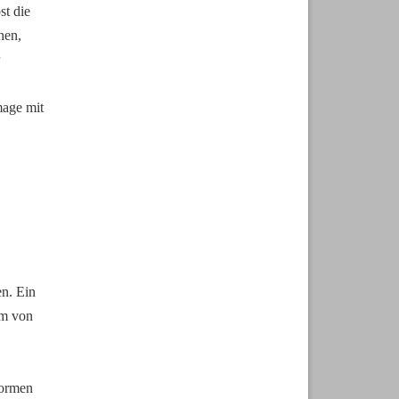
t die 
en, 
age mit 
n. Ein 
m von 
ormen 