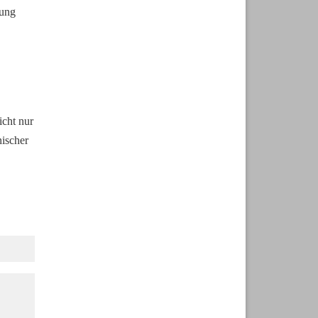
ung 
cht nur 
ischer 