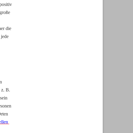
ositiv 
große 
r die 
jede 
 
z. B. 
ein 
sonen 
rten 
llen 