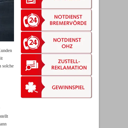
Kunden 
t 
 solche 
ellt 
ann 