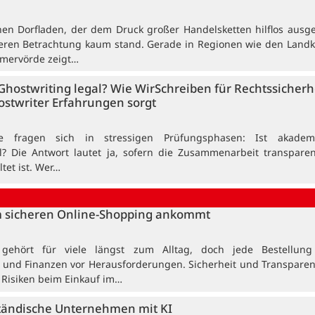
nen Dorfladen, der dem Druck großer Handelsketten hilflos ausgel
äheren Betrachtung kaum stand. Gerade in Regionen wie den Landk
emervörde zeigt…
hostwriting legal? Wie WirSchreiben für Rechtssicherh
ostwriter Erfahrungen sorgt
de fragen sich in stressigen Prüfungsphasen: Ist akadem
l? Die Antwort lautet ja, sofern die Zusammenarbeit transpare
ltet ist. Wer…
m sicheren Online-Shopping ankommt
 gehört für viele längst zum Alltag, doch jede Bestellung 
 und Finanzen vor Herausforderungen. Sicherheit und Transparen
Risiken beim Einkauf im…
ständische Unternehmen mit KI