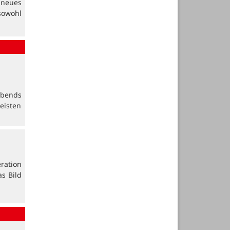
n neues
sowohl
abends
eisten
eration
s Bild