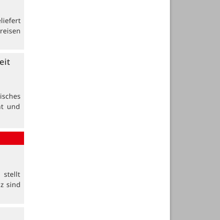
iefert
reisen
eit
isches
nt und
stellt
z sind