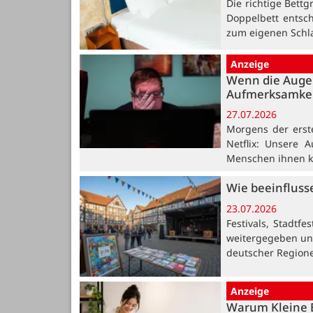
Die richtige Bettg
Doppelbett entsch
zum eigenen Schl
Anzeige
Wenn die Auge
Aufmerksamkei
27.07.2026
Morgens der erst
Netflix: Unsere 
Menschen ihnen 
Wie beeinfluss
23.07.2026
Festivals, Stadtfe
weitergegeben und
deutscher Regionen
Anzeige
Warum Kleine B