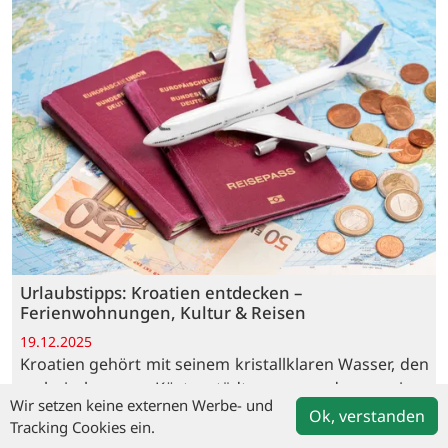
Urlaubstipps: Kroatien entdecken –
Ferienwohnungen, Kultur & Reisen
19.12.2025
Kroatien gehört mit seinem kristallklaren Wasser, den
malerischen Küstenstädten und seiner
Wir setzen keine externen Werbe- und
faszinierenden Geschichte zu Europas beliebtesten
Ok, verstanden
Tracking Cookies ein.
Reisezielen. Das Land präsentiert eine