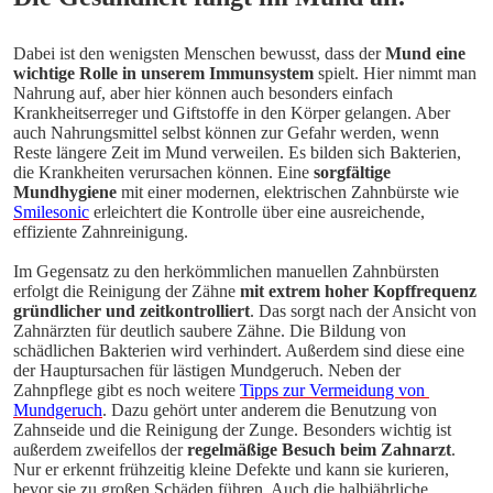
Dabei ist den wenigsten Menschen bewusst, dass der 
Mund eine 
wichtige Rolle in unserem Immunsystem
 spielt. Hier nimmt man 
Nahrung auf, aber hier können auch besonders einfach 
Krankheitserreger und Giftstoffe in den Körper gelangen. Aber 
auch Nahrungsmittel selbst können zur Gefahr werden, wenn 
Reste längere Zeit im Mund verweilen. Es bilden sich Bakterien, 
die Krankheiten verursachen können. Eine 
sorgfältige 
Mundhygiene
 mit einer modernen, elektrischen Zahnbürste wie 
Smilesonic
 erleichtert die Kontrolle über eine ausreichende, 
effiziente Zahnreinigung.
Im Gegensatz zu den herkömmlichen manuellen Zahnbürsten 
erfolgt die Reinigung der Zähne 
mit extrem hoher Kopffrequenz 
gründlicher und zeitkontrolliert
. Das sorgt nach der Ansicht von 
Zahnärzten für deutlich saubere Zähne. Die Bildung von 
schädlichen Bakterien wird verhindert. Außerdem sind diese eine 
der Hauptursachen für lästigen Mundgeruch. Neben der 
Zahnpflege gibt es noch weitere 
Tipps zur Vermeidung von 
Mundgeruch
. Dazu gehört unter anderem die Benutzung von 
Zahnseide und die Reinigung der Zunge. Besonders wichtig ist 
außerdem zweifellos der 
regelmäßige Besuch beim Zahnarzt
. 
Nur er erkennt frühzeitig kleine Defekte und kann sie kurieren, 
bevor sie zu großen Schäden führen. Auch die halbjährliche 