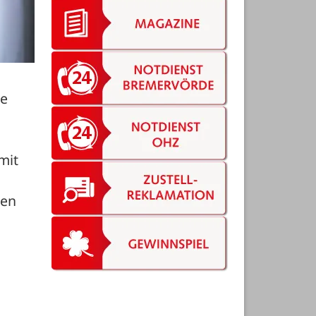
e 
it 
 
en 