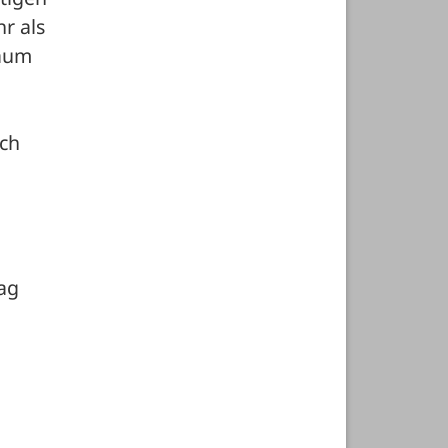
 als 
aum 
ch 
ag 