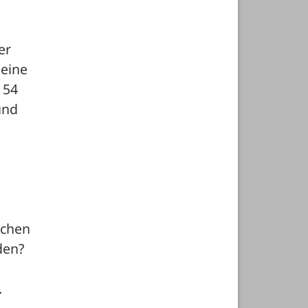
r 
eine 
54 
nd 
chen 
en? 
.