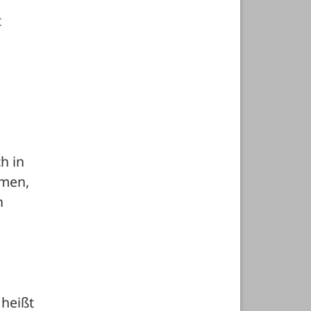
 
 in 
men, 
 
 
heißt 