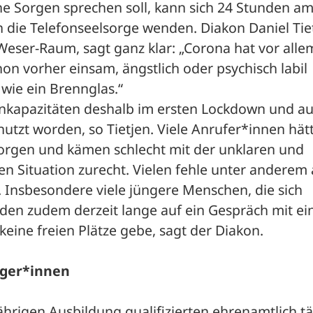
ne Sorgen sprechen soll, kann sich 24 Stunden am
die Telefonseelsorge wenden. Diakon Daniel Tiet
Weser-Raum, sagt ganz klar: „Corona hat vor allem
n vorher einsam, ängstlich oder psychisch labil 
wie ein Brennglas.“ 
onkapazitäten deshalb im ersten Lockdown und au
utzt worden, so Tietjen. Viele Anrufer*innen hätt
Sorgen und kämen schlecht mit der unklaren und 
n Situation zurecht. Vielen fehle unter anderem 
 Insbesondere viele jüngere Menschen, die sich 
en zudem derzeit lange auf ein Gespräch mit ei
keine freien Plätze gebe, sagt der Diakon.
rger*innen
hrigen Ausbildung qualifizierten ehrenamtlich tä