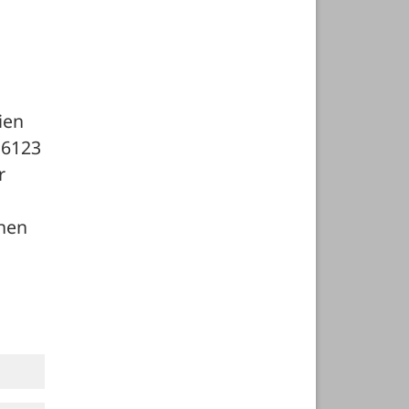
en 
6123 
 
nen 