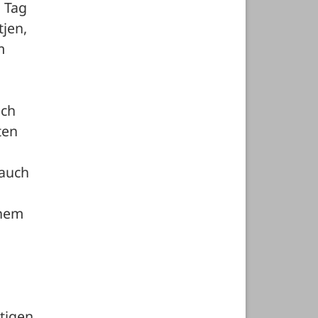
 Tag 
jen, 
 
ch 
en 
auch 
nem 
tigen 