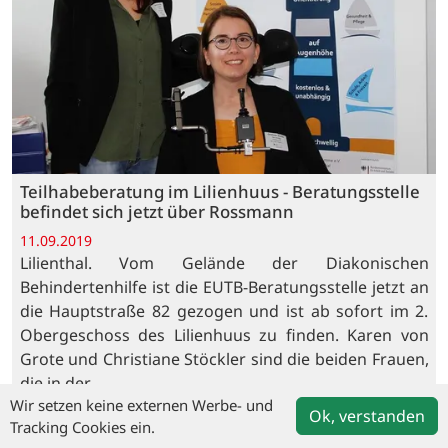
Teilhabeberatung im Lilienhuus - Beratungsstelle
befindet sich jetzt über Rossmann
11.09.2019
Lilienthal. Vom Gelände der Diakonischen
Behindertenhilfe ist die EUTB-Beratungsstelle jetzt an
die Hauptstraße 82 gezogen und ist ab sofort im 2.
Obergeschoss des Lilienhuus zu finden. Karen von
Grote und Christiane Stöckler sind die beiden Frauen,
die in der…
Wir setzen keine externen Werbe- und
Ok, verstanden
Schwerpunktthema Bildung - Vielfältiges
Tracking Cookies ein.
Kursangebot im Herbst / Winter Semester 2019/20