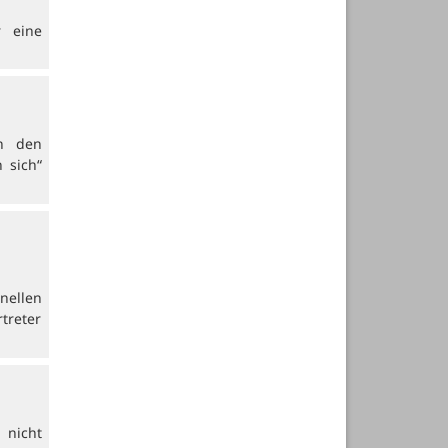
r eine
in den
 sich“
nellen
treter
 nicht