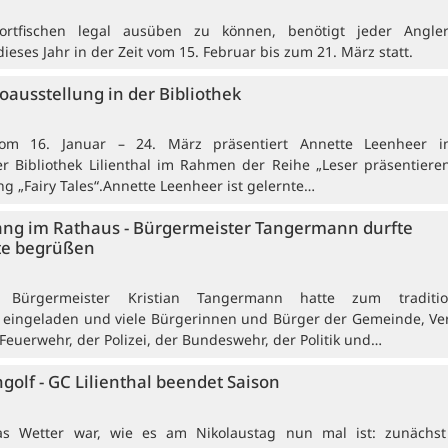
ortfischen legal ausüben zu können, benötigt jeder Angle
eses Jahr in der Zeit vom 15. Februar bis zum 21. März statt.
otoausstellung in der Bibliothek
. Vom 16. Januar – 24. März präsentiert Annette Leenheer 
r Bibliothek Lilienthal im Rahmen der Reihe „Leser präsentieren
ng „Fairy Tales“.Annette Leenheer ist gelernte…
ng im Rathaus - Bürgermeister Tangermann durfte
te begrüßen
ü). Bürgermeister Kristian Tangermann hatte zum traditio
eingeladen und viele Bürgerinnen und Bürger der Gemeinde, Ver
Feuerwehr, der Polizei, der Bundeswehr, der Politik und…
olf - GC Lilienthal beendet Saison
 Das Wetter war, wie es am Nikolaustag nun mal ist: zunächst