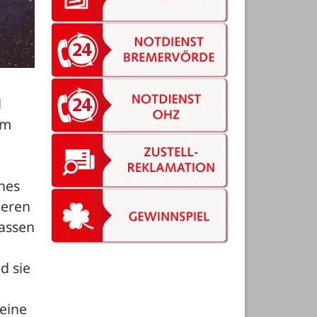
 
m 
es 
eren 
assen 
 sie 
eine 