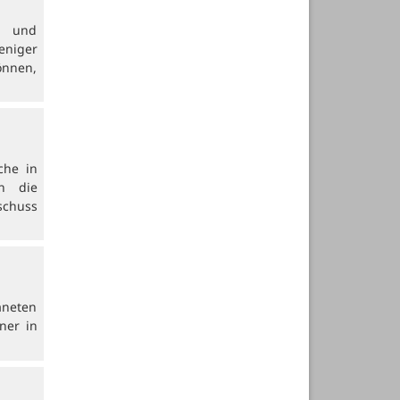
te und
eniger
önnen,
che in
n die
schuss
aneten
ner in