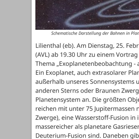
Schematische Darstellung der Bahnen in Plan
Lilienthal (eb). Am Dienstag, 25. Feb
(AVL) ab 19.30 Uhr zu einem Vortrag 
Thema „Exoplanetenbeobachtung - auch
Ein Exoplanet, auch extrasolarer Pla
außerhalb unseres Sonnensystems und
anderen Sterns oder Braunen Zwergs
Planetensystem an. Die größten Obje
reichen mit unter 75 Jupitermassen n
Zwerge), eine Wasserstoff-Fusion in 
massereicher als planetare Gasriese
Deuterium-Fusion sind. Daneben gibt