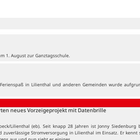
zum 1. August zur Ganztagsschule.
bte Ferienspaß in Lilienthal und anderen Gemeinden wurde aufgru
rten neues Vorzeigeprojekt mit Datenbrille
eck/Lilienthal (eb). Seit knapp 28 Jahren ist Jonny Siedenburg b
d zuverlässige Stromversorgung in Lilienthal im Einsatz. Er kennt 
tens aus und nun sieht er einiges…