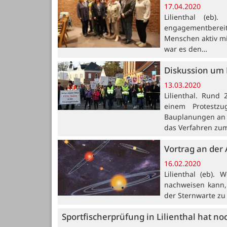
17.04.2020
Lilienthal (eb)
engagementbereit
Menschen aktiv mi
war es den…
Diskussion um 
13.03.2020
Lilienthal. Rund
einem Protestz
Bauplanungen an 
das Verfahren zu
Vortrag an der
16.02.2020
Lilienthal (eb)
nachweisen kann,
der Sternwarte zu 
Sportfischerprüfung in Lilienthal hat noc