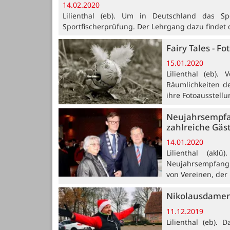
14.02.2020
Lilienthal (eb). Um in Deutschland das Sp
Sportfischerprüfung. Der Lehrgang dazu findet di
Fairy Tales - F
15.01.2020
Lilienthal (eb)
Räumlichkeiten de
ihre Fotoausstellu
Neujahrsempfa
zahlreiche Gäs
14.01.2020
Lilienthal (akl
Neujahrsempfang 
von Vereinen, der 
Nikolausdameng
11.12.2019
Lilienthal (eb).