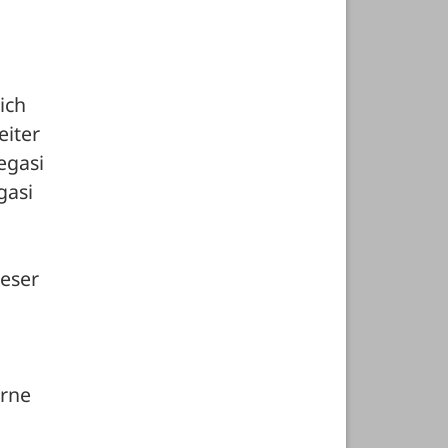
ch 
iter 
gasi 
asi 
eser 
rne 