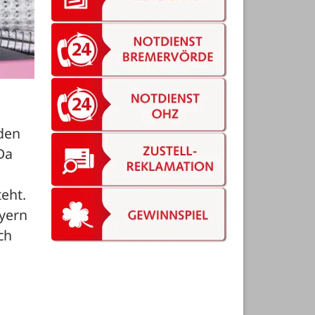
den 
a 
eht. 
yern 
h 