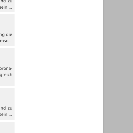
Kind zu
sein.…
ung die
 Umso…
orona-
greich
Kind zu
sein.…