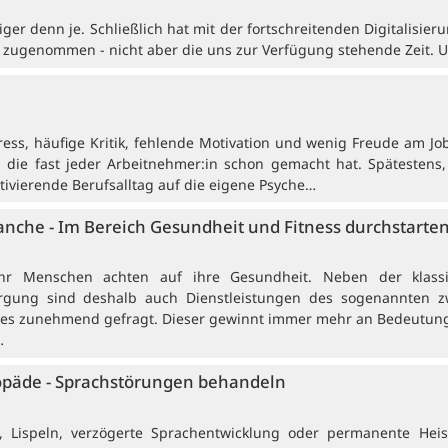
ger denn je. Schließlich hat mit der fortschreitenden Digitalisier
zugenommen - nicht aber die uns zur Verfügung stehende Zeit.
tress, häufige Kritik, fehlende Motivation und wenig Freude am Jo
 die fast jeder Arbeitnehmer:in schon gemacht hat. Spätestens
tivierende Berufsalltag auf die eigene Psyche…
nche - Im Bereich Gesundheit und Fitness durchstarte
hr Menschen achten auf ihre Gesundheit. Neben der klass
rgung sind deshalb auch Dienstleistungen des sogenannten z
es zunehmend gefragt. Dieser gewinnt immer mehr an Bedeutung
…
opäde - Sprachstörungen behandeln
n, Lispeln, verzögerte Sprachentwicklung oder permanente Heise