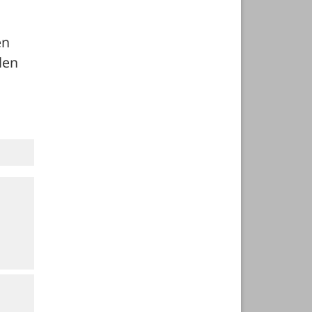
n 
en 