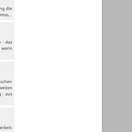
ung die
 Umso…
b - das
, wenn
n
ischen
weiten
 - aus
rkeit: