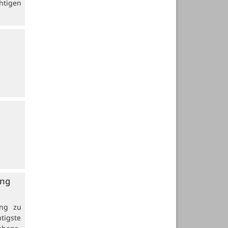
htigen
ung
ung zu
tigste