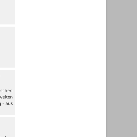
n
ischen
weiten
 - aus