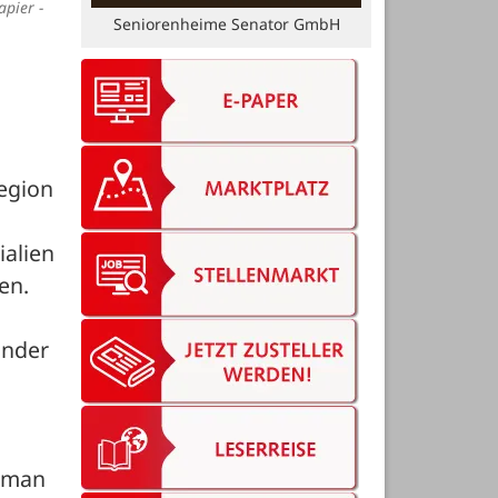
apier -
Seniorenheime Senator GmbH
gion 
alien 
en.
nder 
 man 