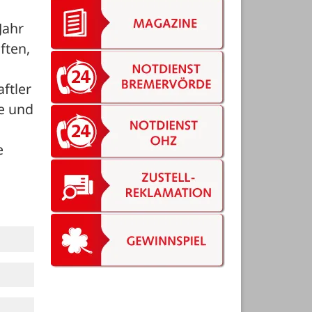
ahr 
ten, 
tler 
e und 
 