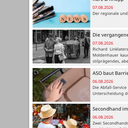
07.08.2026
Der regionale und
Die vergangene
07.08.2026
Richard Linklate
Moldenhauer kaum
stilprägendes, ab
ASO baut Barri
06.08.2026
Die Abfall-Servic
Unterscheidung de
Secondhand im
06.08.2026
Zwei Secondhandm