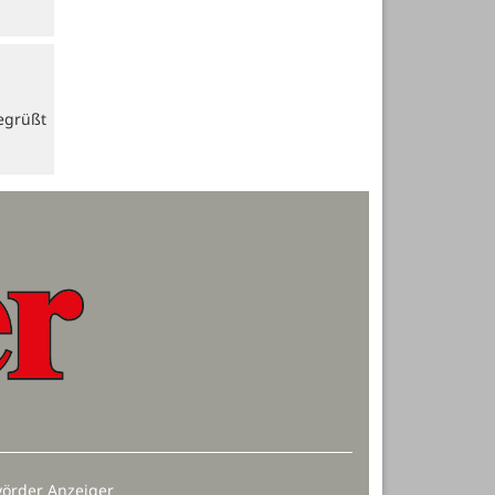
egrüßt
örder Anzeiger