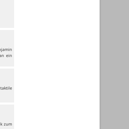
njamin
an ein
aktile
ck zum