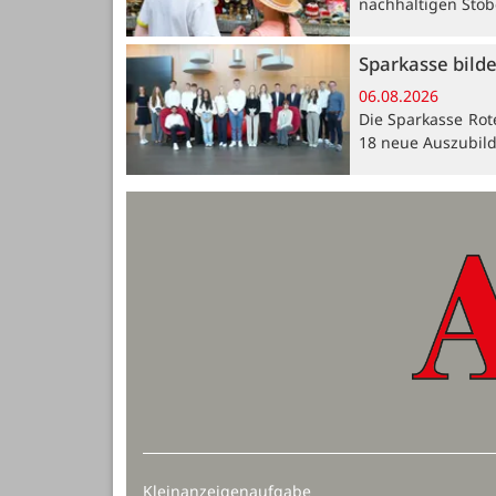
nachhaltigen Stöb
Sparkasse bild
06.08.2026
Die Sparkasse Rot
18 neue Auszubil
Kleinanzeigenaufgabe