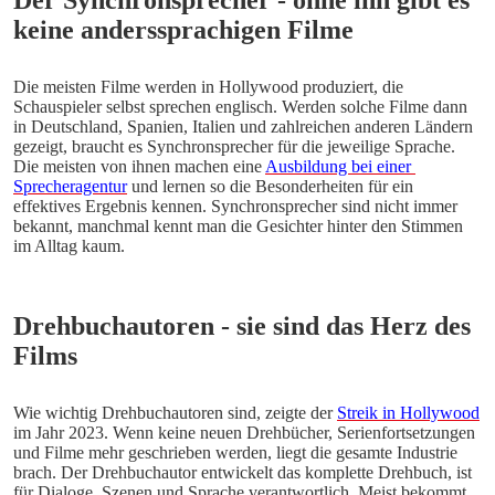
Der Synchronsprecher - ohne ihn gibt es 
keine anderssprachigen Filme
Die meisten Filme werden in Hollywood produziert, die 
Schauspieler selbst sprechen englisch. Werden solche Filme dann 
in Deutschland, Spanien, Italien und zahlreichen anderen Ländern 
gezeigt, braucht es Synchronsprecher für die jeweilige Sprache. 
Die meisten von ihnen machen eine 
Ausbildung bei einer 
Sprecheragentur
 und lernen so die Besonderheiten für ein 
effektives Ergebnis kennen. Synchronsprecher sind nicht immer 
bekannt, manchmal kennt man die Gesichter hinter den Stimmen 
im Alltag kaum. 
Drehbuchautoren - sie sind das Herz des 
Films
Wie wichtig Drehbuchautoren sind, zeigte der 
Streik in Hollywood
im Jahr 2023. Wenn keine neuen Drehbücher, Serienfortsetzungen 
und Filme mehr geschrieben werden, liegt die gesamte Industrie 
brach. Der Drehbuchautor entwickelt das komplette Drehbuch, ist 
für Dialoge, Szenen und Sprache verantwortlich. Meist bekommt 