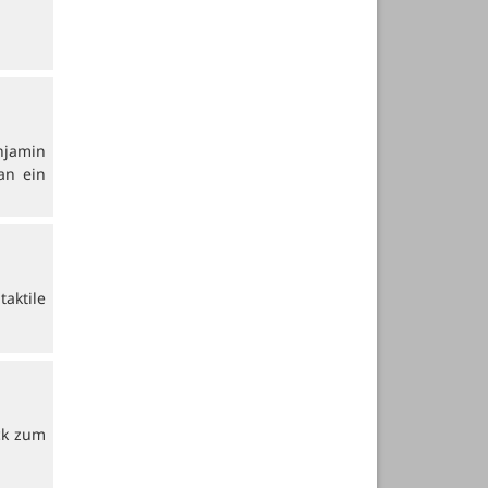
njamin
an ein
aktile
ck zum