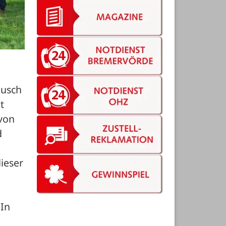
usch 
 
von 
 
ieser 
In 