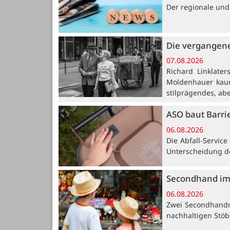
Der regionale und
Die vergangene
07.08.2026
Richard Linklate
Moldenhauer kaum
stilprägendes, ab
ASO baut Barri
06.08.2026
Die Abfall-Servic
Unterscheidung de
Secondhand im
06.08.2026
Zwei Secondhandm
nachhaltigen Stöb