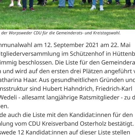
n der Worpsweder CDU für die Gemeinderats- und Kreistagswahl.
mmunalwahl am 12. September 2021 am 22. Mai 
tgliederversammlung im Schützenhof in Hüttenb
timmig beschlossen. Die Liste für den Gemeinderat
nd wird auf den ersten drei Plätzen angeführt 
atharina Haar. Aus gesundheitlichen Gründen und
sstruktur sind Hubert Hahndrich, Friedrich-Karl 
edeli - allesamt langjährige Ratsmitglieder - zu d
den.
e auch die Liste mit den Kandidat:innen für den 
lung vom CDU Kreisverband Osterholz bestätigt. 
ede 12 Kandidat:innen auf dieser Liste stellen 