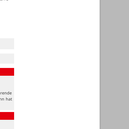
erende
nn hat