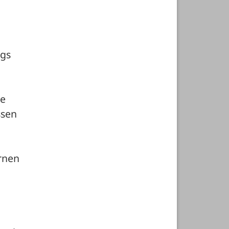
gs 
e 
sen 
rnen 