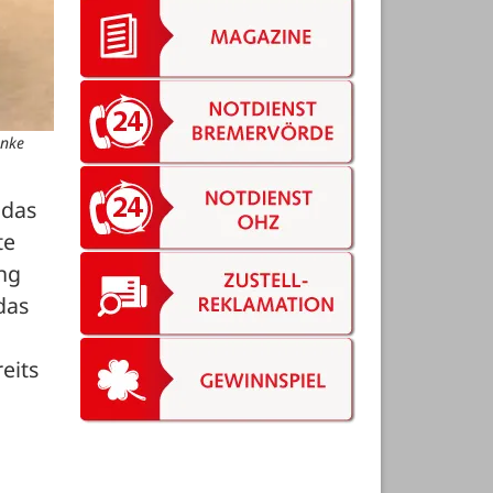
enke
das 
e 
ng 
as 
its 