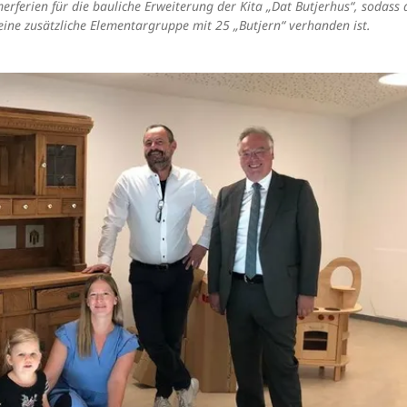
rferien für die bauliche Erweiterung der Kita „Dat Butjerhus“, sodass
ine zusätzliche Elementargruppe mit 25 „Butjern“ verhanden ist.