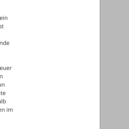
in 
t 
nde 
euer 
n 
n 
te 
lb 
n im 