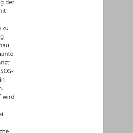
g der 
it 
 zu 
g 
bau 
ante 
zt: 
 SOS-
n 
. 
 wird 
i 
che 