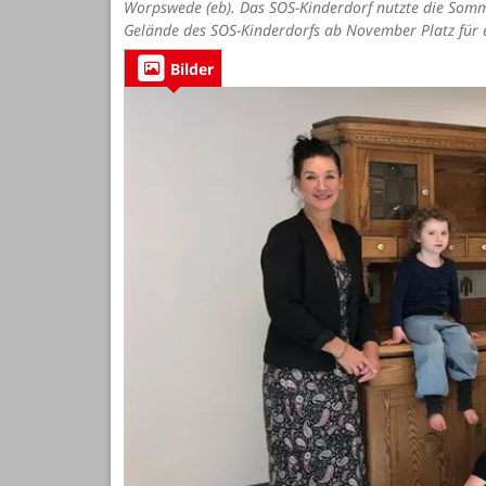
Worpswede (eb). Das SOS-Kinderdorf nutzte die Somme
Gelände des SOS-Kinderdorfs ab November Platz für e
Bilder