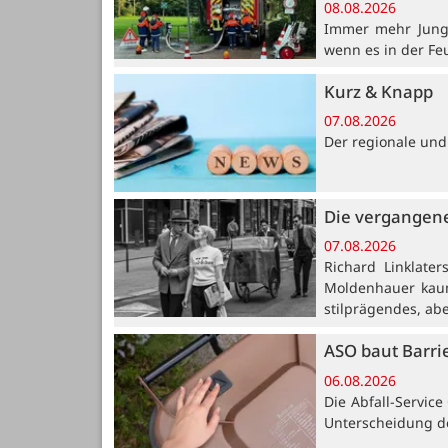
08.08.2026
Immer mehr Jung
wenn es in der Fe
Kurz & Knapp
07.08.2026
Der regionale und
Die vergangene
07.08.2026
Richard Linklate
Moldenhauer kaum
stilprägendes, ab
ASO baut Barri
06.08.2026
Die Abfall-Servic
Unterscheidung de