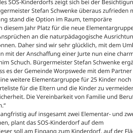
s SOS-Kinderdorfs zeigt sich bei der Besichtigun
ermeister Stefan Schwenke überaus zufrieden m
ang stand die Option im Raum, temporäre 
 diesem Jahr Platz für die neue Elementargruppe
 Ansprüchen an die naturpädagogische Ausrichtun
önnen. Daher sind wir sehr glücklich, mit dem Um
mit der Anschaffung einer Jurte nun eine charm
him Schuch. Bürgermeister Stefan Schwenke ergän
 dass es der Gemeinde Worpswede mit dem Partner
 eine weitere Elementargruppe für 25 Kinder noch i
eliste für die Eltern und die Kinder zu vermeiden
herheit. Die Vereinbarkeit von Familie und Beruf
.“
langfristig auf insgesamt zwei Elementar- und zwe
n, plant das SOS-Kinderdorf auf dem 
ser soll am Eingang zum Kinderdorf, auf der Flä