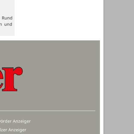
. Rund
en und
örder Anzeiger
lzer Anzeiger