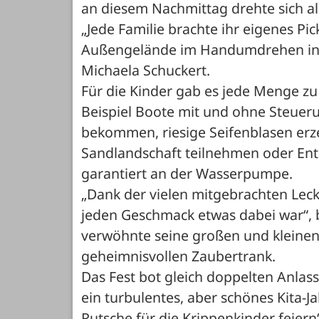
an diesem Nachmittag drehte sich a
„Jede Familie brachte ihr eigenes Pic
Außengelände im Handumdrehen in ei
Michaela Schuckert.
Für die Kinder gab es jede Menge z
Beispiel Boote mit und ohne Steuerun
bekommen, riesige Seifenblasen erze
Sandlandschaft teilnehmen oder Ente
garantiert an der Wasserpumpe.
„Dank der vielen mitgebrachten Leck
jeden Geschmack etwas dabei war“, b
verwöhnte seine großen und kleinen 
geheimnisvollen Zaubertrank.
Das Fest bot gleich doppelten Anlas
ein turbulentes, aber schönes Kita-J
Rutsche für die Krippenkinder feiern“