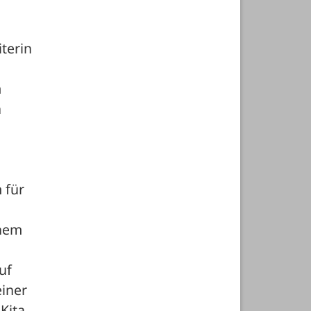
erin 
 
 
für 
nem 
f 
iner 
Kita 