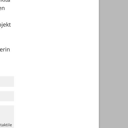
n 
ekt 
 
rin 
aktile