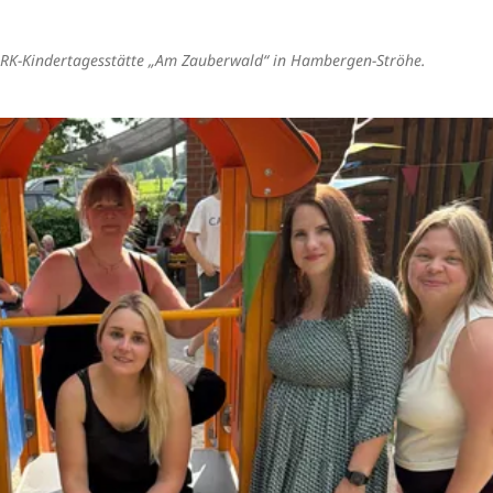
 DRK-Kindertagesstätte „Am Zauberwald“ in Hambergen-Ströhe.