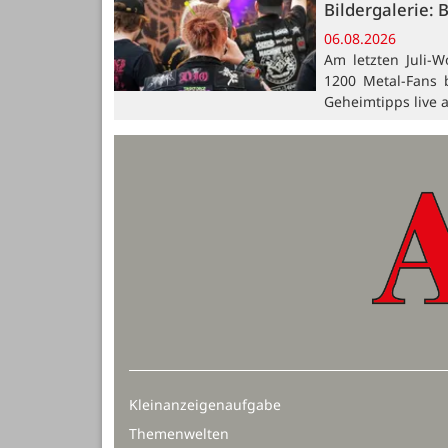
Bildergalerie: 
06.08.2026
Am letzten Juli-W
1200 Metal-Fans 
Geheimtipps live 
Kleinanzeigenaufgabe
Themenwelten