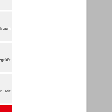
ck zum
egrüßt
r seit