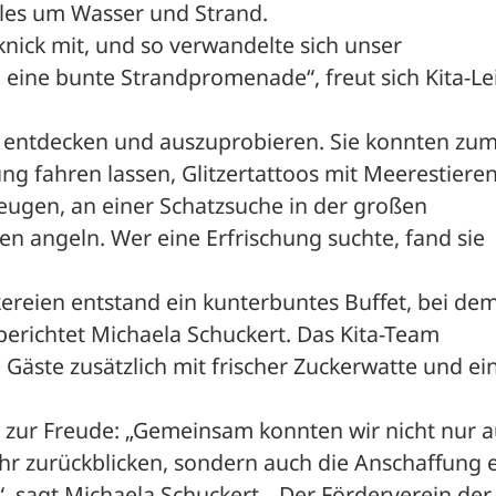
lles um Wasser und Strand.
knick mit, und so verwandelte sich unser 
ne bunte Strandpromenade“, freut sich Kita-Leit
u entdecken und auszuprobieren. Sie konnten zum
g fahren lassen, Glitzertattoos mit Meerestieren
ugen, an einer Schatzsuche in der großen 
n angeln. Wer eine Erfrischung suchte, fand sie 
ereien entstand ein kunterbuntes Buffet, bei dem 
erichtet Michaela Schuckert. Das Kita-Team 
Gäste zusätzlich mit frischer Zuckerwatte und ei
s zur Freude: „Gemeinsam konnten wir nicht nur au
ahr zurückblicken, sondern auch die Anschaffung e
, sagt Michaela Schuckert. „Der Förderverein der 