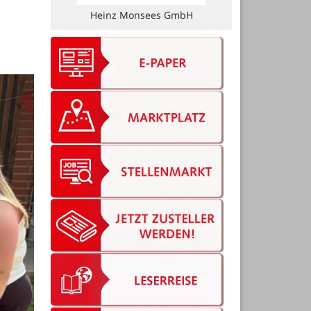
Brünjes-Die Zimmerei & Dachdeckerei
GmbH & Co. KG