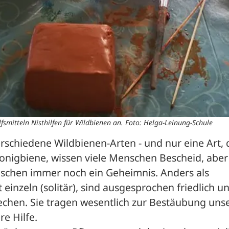
lfsmitteln Nisthilfen für Wildbienen an. Foto: Helga-Leinung-Schule
rschiedene Wildbienen-Arten - und nur eine Art, d
onigbiene, wissen viele Menschen Bescheid, aber 
schen immer noch ein Geheimnis. Anders als 
inzeln (solitär), sind ausgesprochen friedlich un
hen. Sie tragen wesentlich zur Bestäubung unse
re Hilfe.