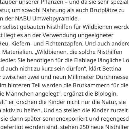
äuber unserer Pflanzen – und da sie sehr spezialis
Natur, um sowohl Nahrung als auch Brutplätze zu 
 von der NABU Umweltpyramide. 
r selbst gebauten Nisthilfen für Wildbienen werde
 liegt es an der Verwendung ungeeigneter 
Heu, Kiefern- und Fichtenzapfen. Und auch andere
 Materialien. „Wildbienen, die solche Nisthilfen 
ler. Sie benötigen für die Eiablage längliche Löc
auch nicht zu kurz sein dürfen“, klärt Bettina 
r zwischen zwei und neun Millimeter Durchmesser 
m hinteren Teil werden die Brutkammern für die 
ie Männchen angelegt“, ergänzt die Biologin.
alt“ erforschen die Kinder nicht nur die Natur, sie 
aktiv zu helfen. Und so stellen die Kinder zurzeit v
m sie dann später sonnenexponiert und regengesch
gefertigt worden sind, stehen 250 neue Nisthilfen