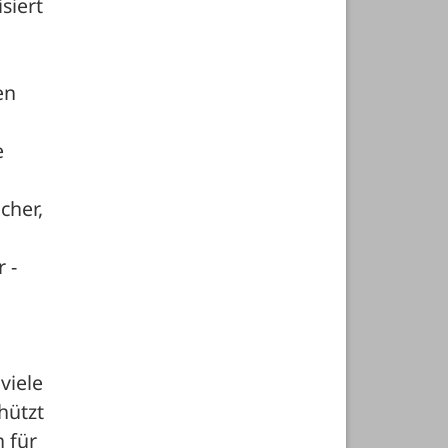
iert 
n 
 
her, 
- 
iele 
ützt 
 für 