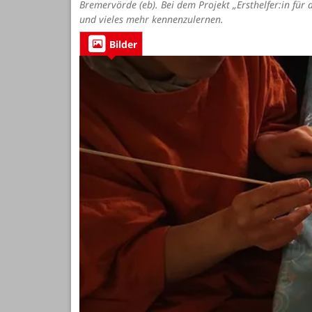
Bremervörde (eb). Bei dem Projekt „Ersthelfer:in fü
und vieles mehr kennenzulernen.
Bilder