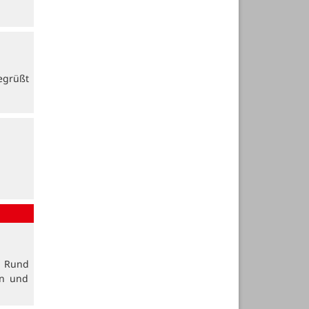
egrüßt
. Rund
en und