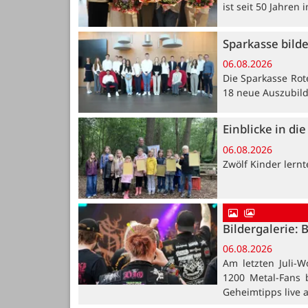
ist seit 50 Jahren
Sparkasse bild
06.08.2026
Die Sparkasse Rot
18 neue Auszubil
Einblicke in di
06.08.2026
Zwölf Kinder lern
Bildergalerie: 
06.08.2026
Am letzten Juli-W
1200 Metal-Fans 
Geheimtipps live 