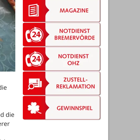
ie 
d die 
rer 