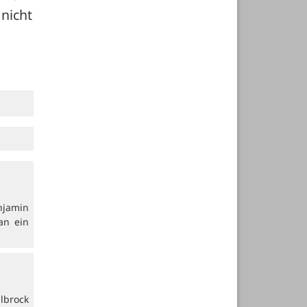
nicht 
njamin
an ein
lbrock