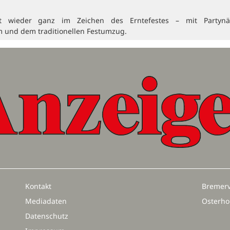
t wieder ganz im Zeichen des Erntefestes – mit Partynä
 und dem traditionellen Festumzug.
Kontakt
Bremerv
Mediadaten
Osterho
Datenschutz