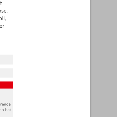
h 
se, 
l, 
r 
erende
nn hat