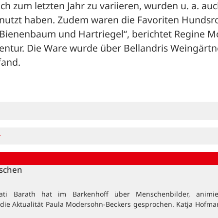
 zum letzten Jahr zu variieren, wurden u. a. auc
utzt haben. Zudem waren die Favoriten Hundsro
Bienenbaum und Hartriegel“, berichtet Regine Mol
gentur. Die Ware wurde über Bellandris Weingärtne
fand.
r
nschen
ati Barath hat im Barkenhoff über Menschenbilder, animi
 die Aktualität Paula Modersohn-Beckers gesprochen. Katja Hofma