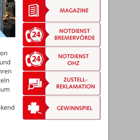
on 
und 
hren 
eln 
zum 
kend 