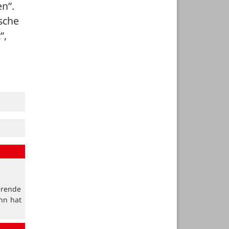
n“.
che 
, 
erende
nn hat