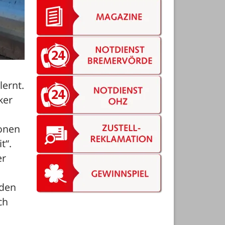
ernt. 
er 
nen 
t“. 
r 
den 
h 