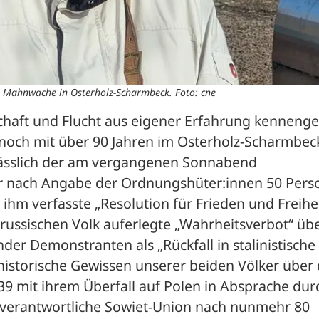
r Mahnwache in Osterholz-Scharmbeck. Foto: cne
chaft und Flucht aus eigener Erfahrung kennengel
 noch mit über 90 Jahren im Osterholz-Scharmbeck
ässlich der am vergangenen Sonnabend 
 nach Angabe der Ordnungshüter:innen 50 Perso
ihm verfasste „Resolution für Frieden und Freihei
russischen Volk auferlegte „Wahrheitsverbot“ übe
er Demonstranten als „Rückfall in stalinistische 
historische Gewissen unserer beiden Völker über 
39 mit ihrem Überfall auf Polen in Absprache durc
itverantwortliche Sowiet-Union nach nunmehr 80 