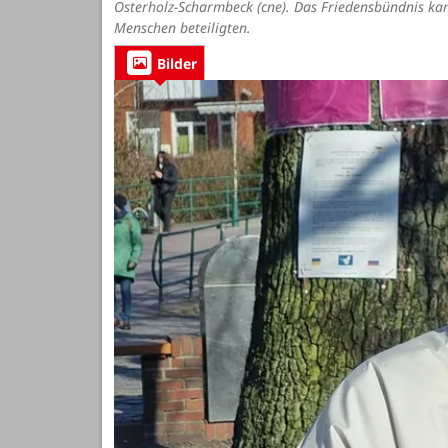
Osterholz-Scharmbeck (cne). Das Friedensbündnis k
Menschen beteiligten.
Bilder