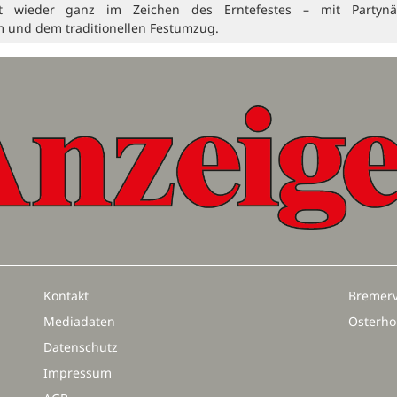
t wieder ganz im Zeichen des Erntefestes – mit Partynä
 und dem traditionellen Festumzug.
Kontakt
Bremerv
Mediadaten
Osterho
Datenschutz
Impressum