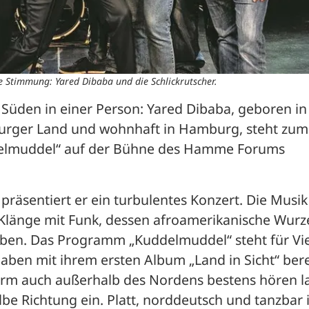
 Stimmung: Yared Dibaba und die Schlickrutscher.
 Süden in einer Person: Yared Dibaba, geboren in 
urger Land und wohnhaft in Hamburg, steht zum 
elmuddel“ auf der Bühne des Hamme Forums 
äsentiert er ein turbulentes Konzert. Die Musik 
 Klänge mit Funk, dessen afroamerikanische Wurze
ben. Das Programm „Kuddelmuddel“ steht für Vielf
aben mit ihrem ersten Album „Land in Sicht“ berei
 Form auch außerhalb des Nordens bestens hören la
be Richtung ein. Platt, norddeutsch und tanzbar is