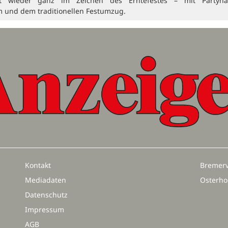
t wieder ganz im Zeichen des Erntefestes – mit Partynä
 und dem traditionellen Festumzug.
Kontakt
Bremerv
Mediadaten
Osterho
Datenschutz
Impressum
AGB