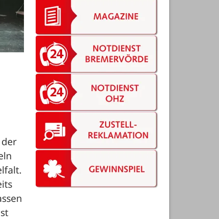
der 
ln 
alt. 
ts 
ssen 
t 