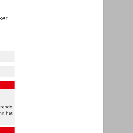
er 
erende
nn hat