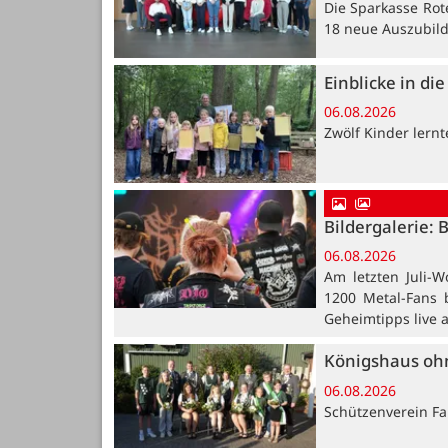
Die Sparkasse Rot
18 neue Auszubil
Einblicke in di
06.08.2026
Zwölf Kinder lern
Bildergalerie: 
06.08.2026
Am letzten Juli-W
1200 Metal-Fans 
Geheimtipps live 
Königshaus oh
06.08.2026
Schützenverein Far