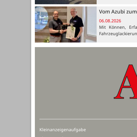
Vom Azubi zum 
06.08.2026
Mit Können, Erf
Fahrzeuglackieru
Kleinanzeigenaufgabe