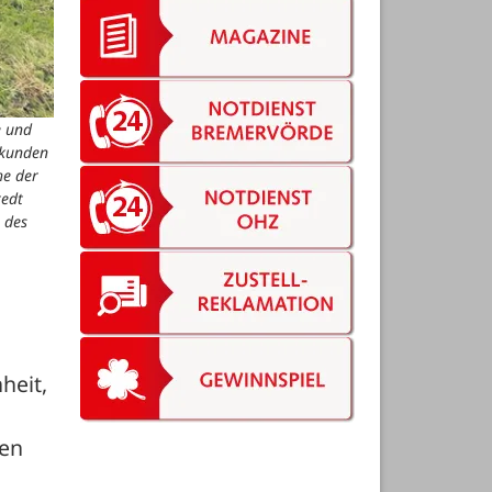
e und
rkunden
he der
tedt
 des
eit, 
en 