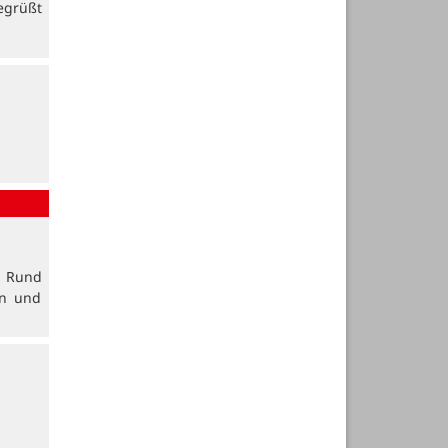
egrüßt
. Rund
en und