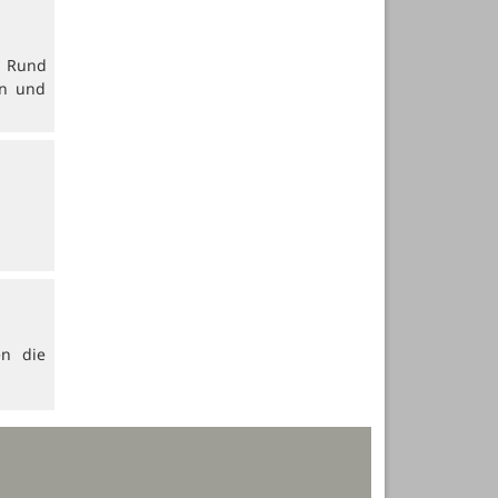
. Rund
en und
en die