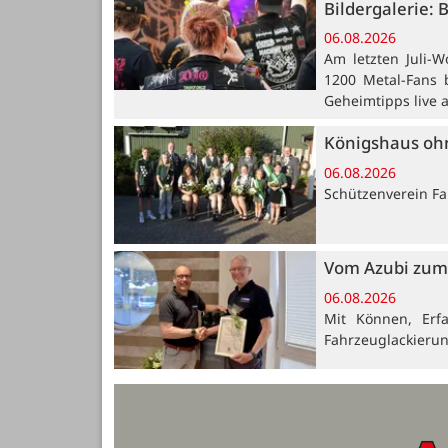
Bildergalerie: 
06.08.2026
Am letzten Juli-W
1200 Metal-Fans 
Geheimtipps live 
Königshaus oh
06.08.2026
Schützenverein Far
Vom Azubi zum 
06.08.2026
Mit Können, Erf
Fahrzeuglackieru