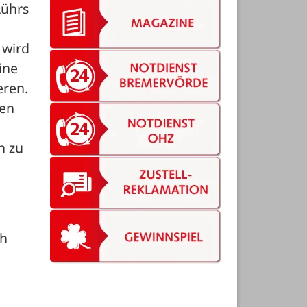
ührs 
wird 
ne 
ren. 
en 
 zu 
h 