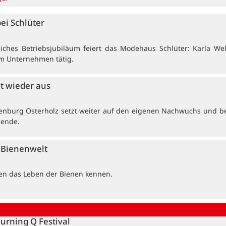
bei Schlüter
ches Betriebsjubiläum feiert das Modehaus Schlüter: Karla Wel
 im Unternehmen tätig.
et wieder aus
enburg Osterholz setzt weiter auf den eigenen Nachwuchs und b
dende.
e Bienenwelt
ten das Leben der Bienen kennen.
Burning Q Festival