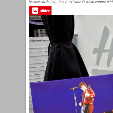
Bremervörde (eb). Das Hurricane-Festival konnte leide
Bilder