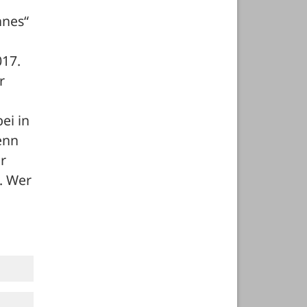
nes“ 
017.
 
i in 
nn 
 
 Wer 