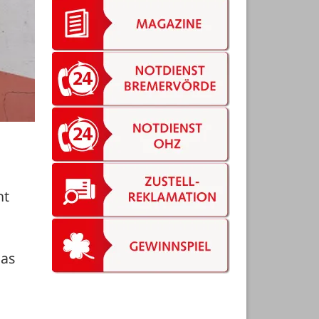
t 
as 