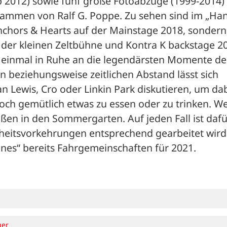
 2012) sowie fünf große Fotoabzüge (1999-2014) 
ammen von Ralf G. Poppe. Zu sehen sind im „Han
chors & Hearts auf der Mainstage 2018, sondern 
der kleinen Zeltbühne und Kontra K backstage 2
 einmal in Ruhe an die legendärsten Momente der
n beziehungsweise zeitlichen Abstand lässt sich 
Lewis, Cro oder Linkin Park diskutieren, um dabe
ch gemütlich etwas zu essen oder zu trinken. We
ßen in den Sommergarten. Auf jeden Fall ist dafür
rheitsvorkehrungen entsprechend gearbeitet wird.
annes“ bereits Fahrgemeinschaften für 2021.
ger