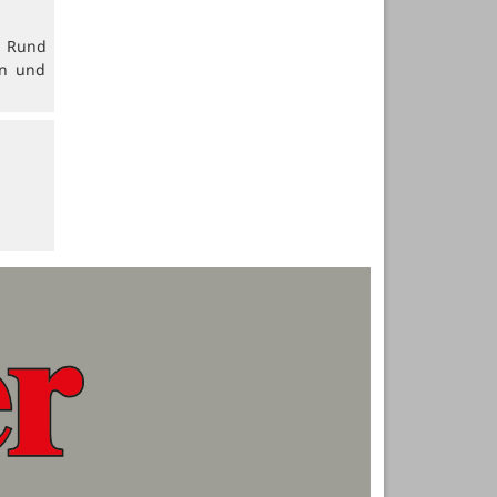
. Rund
en und