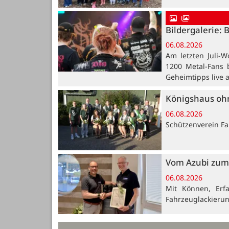
Bildergalerie: 
06.08.2026
Am letzten Juli-W
1200 Metal-Fans 
Geheimtipps live 
Königshaus oh
06.08.2026
Schützenverein Far
Vom Azubi zum 
06.08.2026
Mit Können, Erf
Fahrzeuglackieru