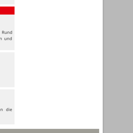
. Rund
en und
en die