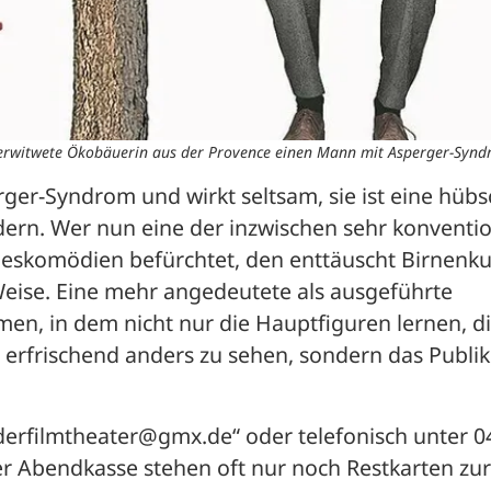
 verwitwete Ökobäuerin aus der Provence einen Mann mit Asperger-Synd
rger-Syndrom und wirkt seltsam, sie ist eine hübsc
ern. Wer nun eine der inzwischen sehr konvention
eskomödien befürchtet, den enttäuscht Birnenku
eise. Eine mehr angedeutete als ausgeführte 
en, in dem nicht nur die Hauptfiguren lernen, di
st erfrischend anders zu sehen, sondern das Publi
erfilmtheater@gmx.de“ oder telefonisch unter 0
Abendkasse stehen oft nur noch Restkarten zur 