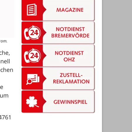
rom.
he, 
ell 
chen 
e 
kum 
4761 