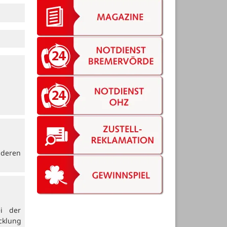
nderen
i der
cklung