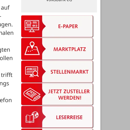
auf 
-
gen. 
alen 
ten 
llen 
ifft 
ngs 
efon 