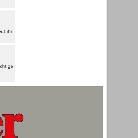
ut ihr
chtige