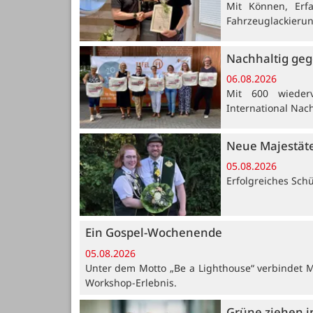
Mit Können, Erf
Fahrzeuglackieru
Nachhaltig ge
06.08.2026
Mit 600 wiederv
International Nach
Neue Majestät
05.08.2026
Erfolgreiches Sch
Ein Gospel-Wochenende
05.08.2026
Unter dem Motto „Be a Lighthouse“ verbindet 
Workshop-Erlebnis.
Grüne ziehen i