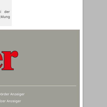
i der
cklung
örder Anzeiger
lzer Anzeiger