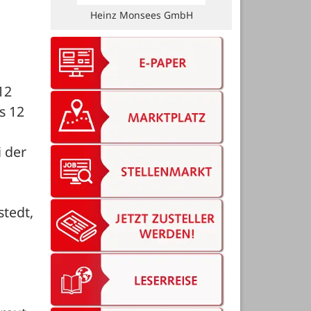
Heinz Monsees GmbH
2 
 12 
der 
tedt, 