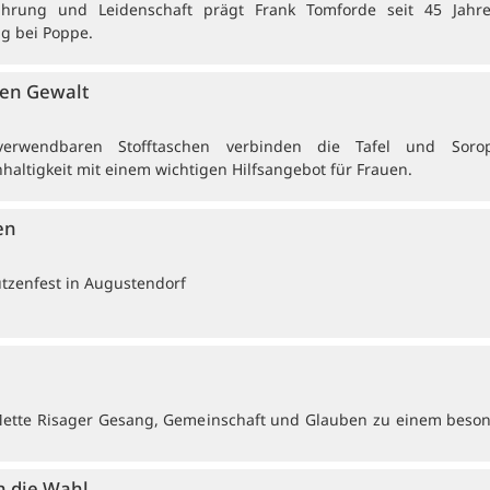
ahrung und Leidenschaft prägt Frank Tomforde seit 45 Jahr
ng bei Poppe.
gen Gewalt
erwendbaren Stofftaschen verbinden die Tafel und Sorop
haltigkeit mit einem wichtigen Hilfsangebot für Frauen.
en
ützenfest in Augustendorf
Mette Risager Gesang, Gemeinschaft und Glauben zu einem beso
n die Wahl