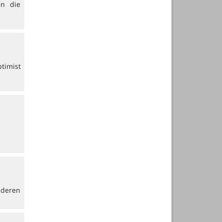
en die
timist
nderen