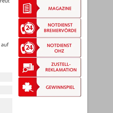
reut 
auf 