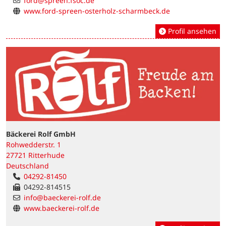
ford@spreen.fsoc.de
www.ford-spreen-osterholz-scharmbeck.de
Profil ansehen
Bäckerei Rolf GmbH
Rohwedderstr. 1
27721 Ritterhude
Deutschland
04292-81450
04292-814515
info@baeckerei-rolf.de
www.baeckerei-rolf.de