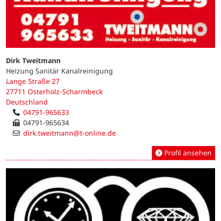
Dirk Tweitmann
Heizung Sanitär Kanalreinigung
Lange Straße 27
27711 Osterholz-Scharmbeck
Deutschland
04791-965633
04791-965634
dirk.tweitmann@t-online.de
Profil ansehen