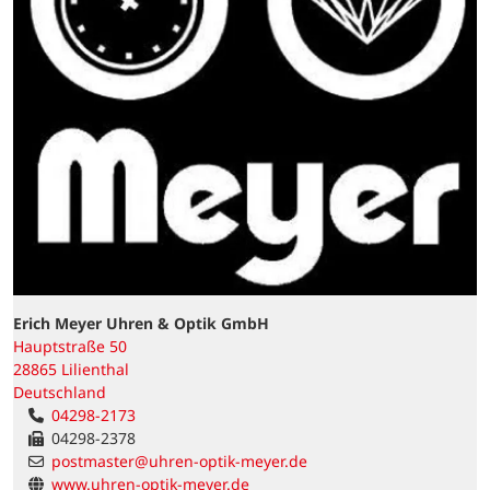
Erich Meyer Uhren & Optik GmbH
Hauptstraße 50
28865 Lilienthal
Deutschland
04298-2173
04298-2378
postmaster@uhren-optik-meyer.de
www.uhren-optik-meyer.de