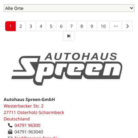
1
2
3
4
5
6
7
8
9
10
Autohaus Spreen-GmbH
Westerbecker Str. 2
27711 Osterholz-Scharmbeck
Deutschland
04791 96300
04791-963040