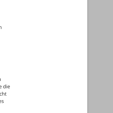
 
 
 die 
ht 
s 