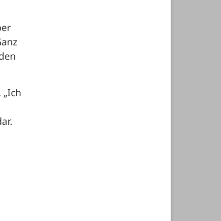
er 
anz 
den 
„Ich 
r. 