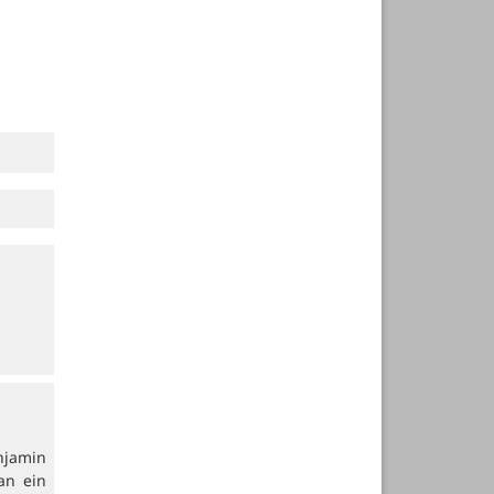
njamin
an ein