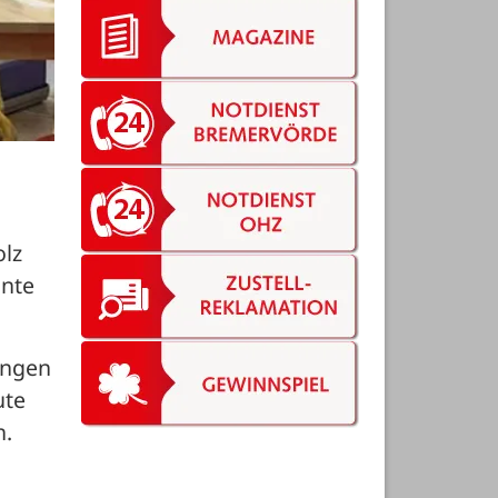
lz 
nte 
ngen 
te 
. 