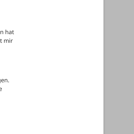
 
n hat 
 mir 
en. 
 