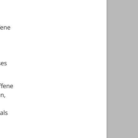
ene 
es 
fene 
, 
ls 