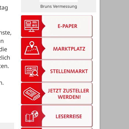
ag 
Bruns Vermessung
ste, 
n 
ie 
ich 
en. 
. 