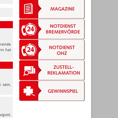
erende
nn hat
 sein,
ugust,