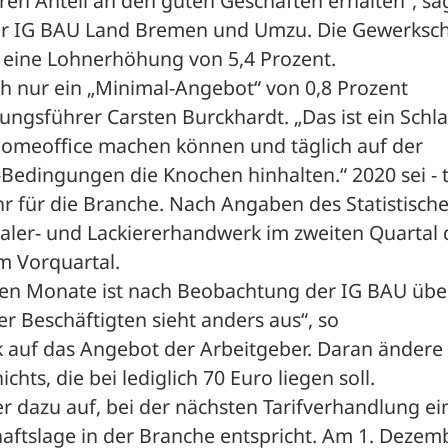
iren Anteil an den guten Geschäften erhalten“, sag
der IG BAU Land Bremen und Umzu. Die Gewerkscha
e eine Lohnerhöhung von 5,4 Prozent.

h nur ein „Minimal-Angebot“ von 0,8 Prozent 
ungsführer Carsten Burckhardt. „Das ist ein Schlag
 Homeoffice machen können und täglich auf der 
Bedingungen die Knochen hinhalten.“ 2020 sei - tr
hr für die Branche. Nach Angaben des Statistische
ler- und Lackiererhandwerk im zweiten Quartal d
 Vorquartal.

sten Monate ist nach Beobachtung der IG BAU übe
r Beschäftigten sieht anders aus“, so 
ck auf das Angebot der Arbeitgeber. Daran ändere 
ts, die bei lediglich 70 Euro liegen soll.

r dazu auf, bei der nächsten Tarifverhandlung ein
aftslage in der Branche entspricht. Am 1. Dezemb