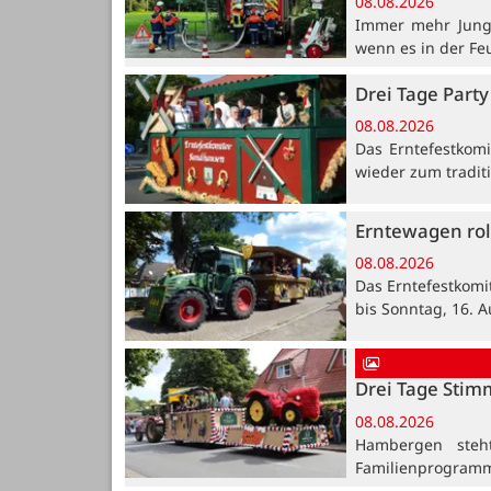
08.08.2026
Immer mehr Jung
wenn es in der Fe
Drei Tage Party
08.08.2026
Das Erntefestkomi
wieder zum traditi
Erntewagen rol
08.08.2026
Das Erntefestkomi
bis Sonntag, 16. A
Drei Tage Stim
08.08.2026
Hambergen steh
Familienprogramm