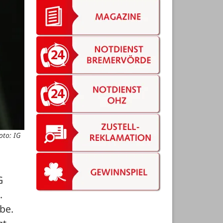
oto: IG
 
 

e. 