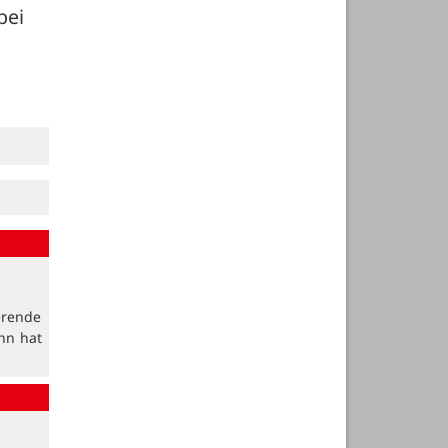
ei 
erende
nn hat