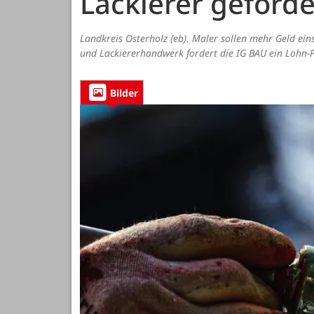
Lackierer geforde
Landkreis Osterholz (eb). Maler sollen mehr Geld ei
und Lackiererhandwerk fordert die IG BAU ein Lohn-P
Bilder