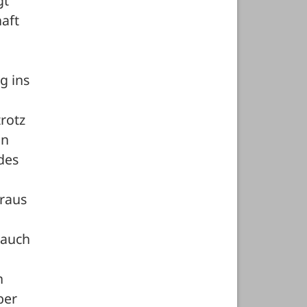
t 
ft 
 ins 
otz 
n 
es 
raus 
auch 
 
er 