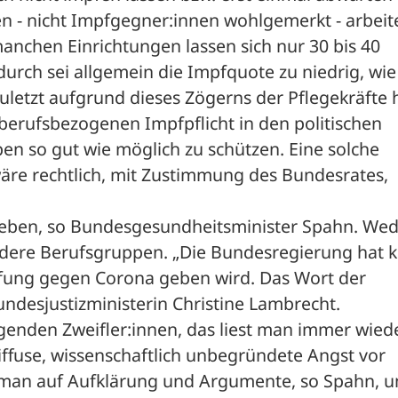
en - nicht Impfgegner:innen wohlgemerkt - arbeite
manchen Einrichtungen lassen sich nur 30 bis 40 
urch sei allgemein die Impfquote zu niedrig, wie 
zuletzt aufgrund dieses Zögerns der Pflegekräfte h
erufsbezogenen Impfpflicht in den politischen 
en so gut wie möglich zu schützen. Eine solche 
re rechtlich, mit Zustimmung des Bundesrates, 
 geben, so Bundesgesundheitsminister Spahn. Wed
dere Berufsgruppen. „Die Bundesregierung hat kl
mpfung gegen Corona geben wird. Das Wort der 
undesjustizministerin Christine Lambrecht.
genden Zweifler:innen, das liest man immer wieder
iffuse, wissenschaftlich unbegründete Angst vor 
 man auf Aufklärung und Argumente, so Spahn, u