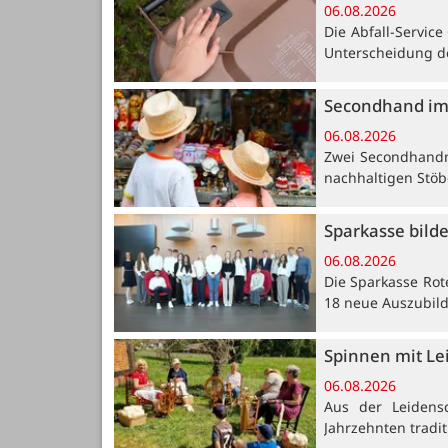
06.08.2026
Die Abfall-Servic
Unterscheidung de
Secondhand im
06.08.2026
Zwei Secondhandm
nachhaltigen Stöb
Sparkasse bild
06.08.2026
Die Sparkasse Rot
18 neue Auszubil
Spinnen mit Le
06.08.2026
Aus der Leidensc
Jahrzehnten tradi