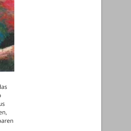
as 
 
s 
n, 
baren 