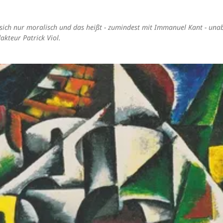
st sich nur moralisch und das heißt - zumindest mit Immanuel Kant - un
kteur Patrick Viol.