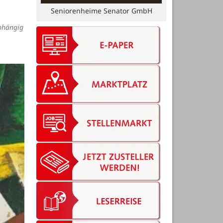
Beil-Optik
abhängig