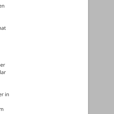
n 
at 
er 
ar 
 in 
m 