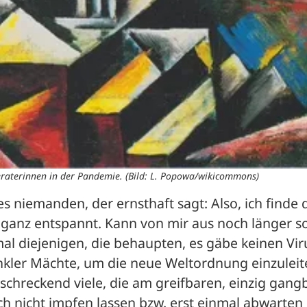
Beraterinnen in der Pandemie. (Bild: L. Popowa/wikicommons)
 es niemanden, der ernsthaft sagt: Also, ich finde d
 ganz entspannt. Kann von mir aus noch länger so
mal diejenigen, die behaupten, es gäbe keinen Viru
kler Mächte, um die neue Weltordnung einzuleite
rschreckend viele, die am greifbaren, einzig gang
ch nicht impfen lassen bzw. erst einmal abwarten 