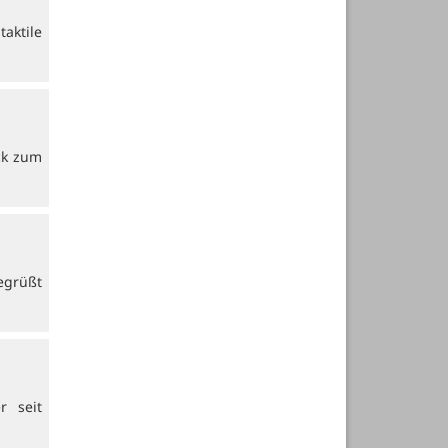
aktile
ck zum
egrüßt
r seit