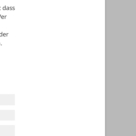
 dass 
er 
der 
 