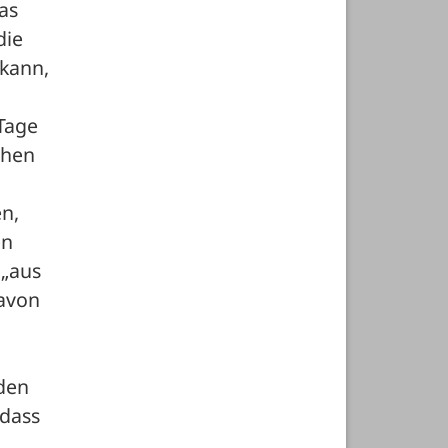
s 
ie 
kann, 
Tage 
hen 
n, 
n 
„aus 
avon 
den 
dass 