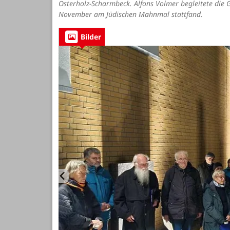
Osterholz-Scharmbeck. Alfons Volmer begleitete die
November am Jüdischen Mahnmal stattfand.
Bilder