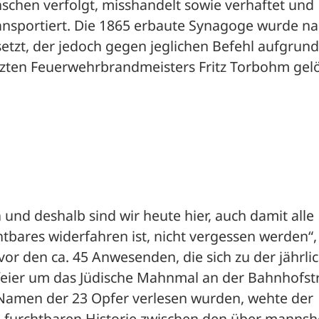
chen verfolgt, misshandelt sowie verhaftet und 
ansportiert. Die 1865 erbaute Synagoge wurde na
tzt, der jedoch gegen jeglichen Befehl aufgrund 
erzten Feuerwehrbrandmeisters Fritz Torbohm gelö
und deshalb sind wir heute hier, auch damit alle 
bares widerfahren ist, nicht vergessen werden“, 
r den ca. 45 Anwesenden, die sich zu der jährlic
eier um das Jüdische Mahnmal an der Bahnhofstr
 Namen der 23 Opfer verlesen wurden, wehte der 
 furchtbaren Historie zwischen den über mannsh