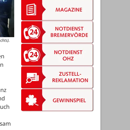
chts).
n 
n 
nz 
d 
uch 
sam 