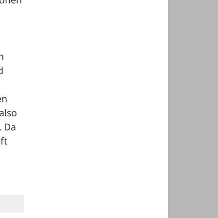
 
 
n 
lso 
 Da 
t 