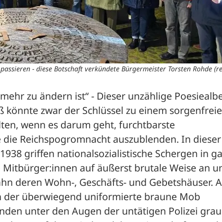
passieren - diese Botschaft verkündete Bürgermeister Torsten Rohde (re
t mehr zu ändern ist“ - Dieser unzählige Poesiealbe
 könnte zwar der Schlüssel zu einem sorgenfreie
lten, wenn es darum geht, furchtbarste 
 die Reichspogromnacht auszublenden. In dieser 
38 griffen nationalsozialistische Schergen in ga
 Mitbürger:innen auf äußerst brutale Weise an un
hn deren Wohn-, Geschäfts- und Gebetshäuser. A
h der überwiegend uniformierte braune Mob 
nden unter den Augen der untätigen Polizei grau