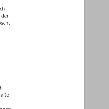
ch 
der 
scht 
h 
aße 
ohen 