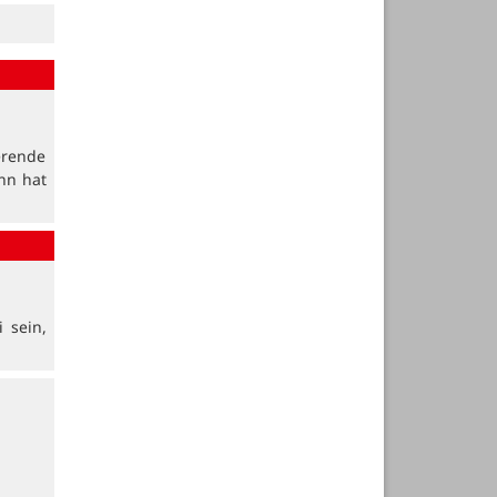
erende
nn hat
 sein,