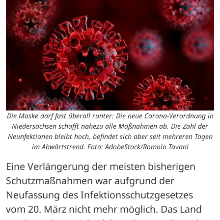
Die Maske darf fast überall runter: Die neue Corona-Verordnung in
Niedersachsen schafft nahezu alle Maßnahmen ab. Die Zahl der
Neunfektionen bleibt hoch, befindet sich aber seit mehreren Tagen
im Abwärtstrend. Foto: AdobeStock/Romolo Tavani
Eine Verlängerung der meisten bisherigen 
Schutzmaßnahmen war aufgrund der 
Neufassung des Infektionsschutzgesetzes 
vom 20. März nicht mehr möglich. Das Land 