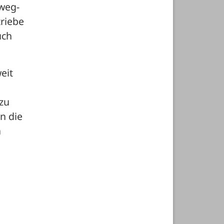
rweg-
riebe 
ch 
it 
zu 
 die 
 