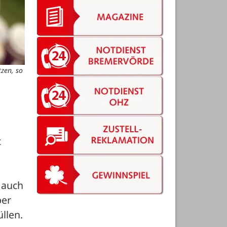
zen, so
 
auch 
er 
die Möglichkeit geben, gekaufte Speisen oder Getränke in mitgebrachte Behälter zu füllen. 