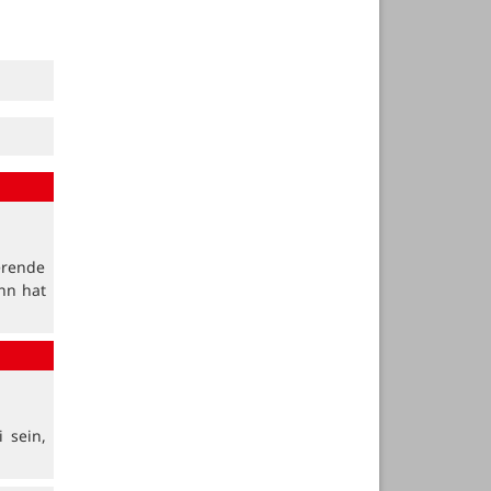
erende
nn hat
 sein,