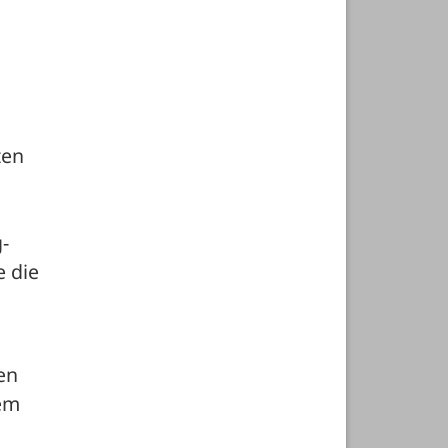
en 
-
 die 
n 
em 