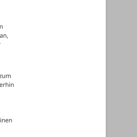
n 
n, 
 
zum 
rhin 
inen 