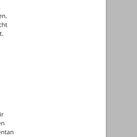
 
n. 
ht 
. 
r 
n 
ntan 