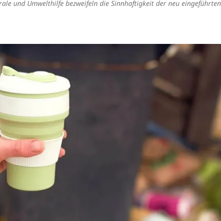
le und Umwelthilfe bezweifeln die Sinnhaftigkeit der neu eingeführten