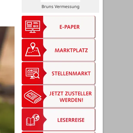
Möbelhaus Käthe Meyerhoff GmbH