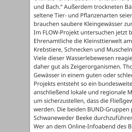
und Bach.“ Außerdem trockneten Bäc
seltene Tier- und Pflanzenarten seie
brauchen saubere Kleingewässer zu
Im FLOW-Projekt untersuchen jetzt bu
Ehrenamtliche die Kleinsttierwelt am
Krebstiere, Schnecken und Muscheln,
Viele dieser Wasserlebewesen reagie
daher gut als Zeigerorganismen. Tho
Gewässer in einem guten oder schle
Projekts entsteht so ein bundesweite
anschließend lokale und regionale
um sicherzustellen, dass die Fließgew
werden. Die beiden BUND-Gruppen p
Schwaneweder Beeke durchzuführe
Wer an dem Online-Infoabend des 