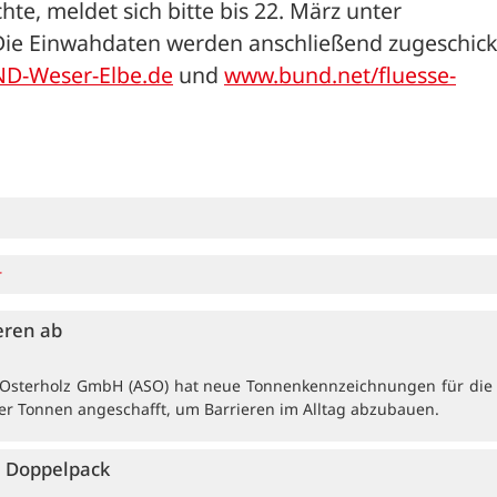
am 23. März, 19 Uhr teilnehmen möchte, meldet sich bitte bis 22. März unter 
Die Einwahdaten werden anschließend zugeschickt
D-Weser-Elbe.de
 und 
www.bund.net/fluesse-
r
eren ab
e Osterholz GmbH (ASO) hat neue Tonnenkennzeichnungen für die t
r Tonnen angeschafft, um Barrieren im Alltag abzubauen.
 Doppelpack