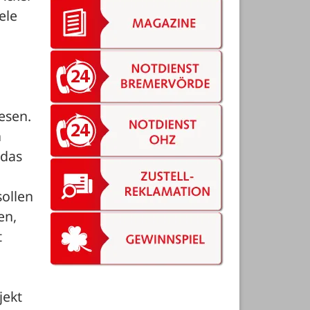
le 
sen. 
 
das 
ollen 
n, 
 
ekt 