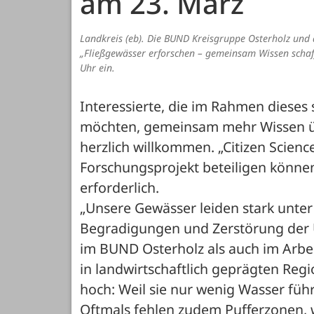
am 23. März
Landkreis (eb). Die BUND Kreisgruppe Osterholz und
„Fließgewässer erforschen – gemeinsam Wissen schaf
Uhr ein.
Interessierte, die im Rahmen dieses 
möchten, gemeinsam mehr Wissen übe
herzlich willkommen. „Citizen Scienc
Forschungsprojekt beteiligen können
erforderlich.
„Unsere Gewässer leiden stark unter
Begradigungen und Zerstörung der Uf
im BUND Osterholz als auch im Arbeit
in landwirtschaftlich geprägten Regi
hoch: Weil sie nur wenig Wasser fü
Oftmals fehlen zudem Pufferzonen, w