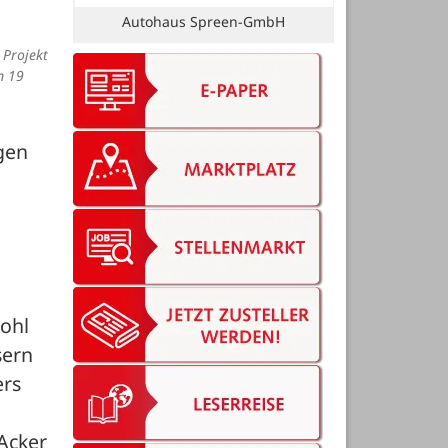
Bruns Vermessung
 Projekt
m 19
gen 
ohl 
ern 
rs 
cker 