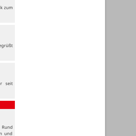
ck zum
egrüßt
r seit
. Rund
en und