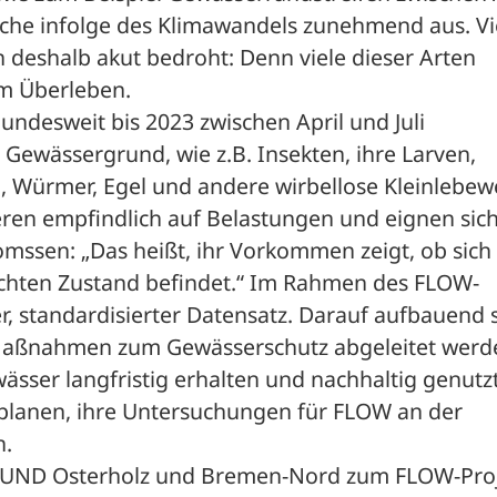
he infolge des Klimawandels zunehmend aus. Vie
n deshalb akut bedroht: Denn viele dieser Arten 
m Überleben. 
ndesweit bis 2023 zwischen April und Juli 
 Gewässergrund, wie z.B. Insekten, ihre Larven, 
 Würmer, Egel und andere wirbellose Kleinlebewe
ren empfindlich auf Belastungen und eignen sich
mssen: „Das heißt, ihr Vorkommen zeigt, ob sich 
chten Zustand befindet.“ Im Rahmen des FLOW-
r, standardisierter Datensatz. Darauf aufbauend s
 Maßnahmen zum Gewässerschutz abgeleitet werde
ässer langfristig erhalten und nachhaltig genutzt
lanen, ihre Untersuchungen für FLOW an der 
n.
BUND Osterholz und Bremen-Nord zum FLOW-Proj