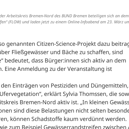
 der Arbeitskreis Bremen-Nord des BUND Bremen beteiligen sich an dem
fen“ (FLOW) und laden jetzt zu einem Online-Infoabend am 23. März u
so genannten Citizen-Science-Projekt dazu beitra
r Fließgewässer und Bäche zu schaffen, sind 
e“ bedeutet, dass Bürger:innen sich aktiv an dem 
. Eine Anmeldung zu der Veranstaltung ist 
 den Einträgen von Pestiziden und Düngemitteln, 
ervegetation“, erklärt Sylvia Thomssen, die sow
skreis Bremen-Nord aktiv ist. „In kleinen Gewäss
onen sind diese Belastungen nicht selten besonde
hren, können Schadstoffe kaum verdünnt werden. 
ie zum Beispiel Gewässerrandstreifen zwischen A