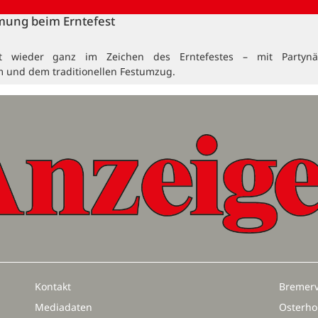
mung beim Erntefest
t wieder ganz im Zeichen des Erntefestes – mit Partynä
 und dem traditionellen Festumzug.
Kontakt
Bremerv
Mediadaten
Osterho