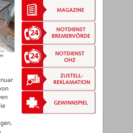
im
nuar 
von 
en 
e 
gen. 
 