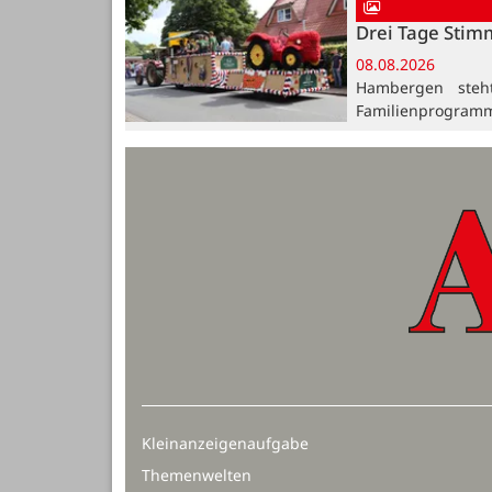
Drei Tage Stim
08.08.2026
Hambergen steh
Familienprogramm
Kleinanzeigenaufgabe
Themenwelten