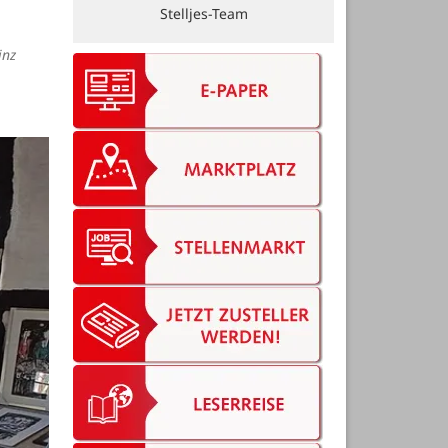
Erich Meyer Uhren & Optik GmbH
inz