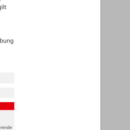
lt 
bung 
erende