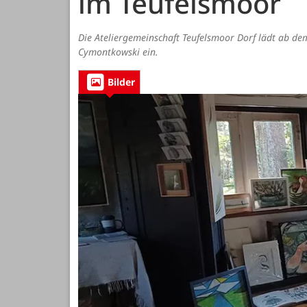
im Teufelsmoor
Die Ateliergemeinschaft Teufelsmoor Dorf lädt ab dem
Cymontkowski ein.
Bilder