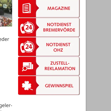
der 
geler-