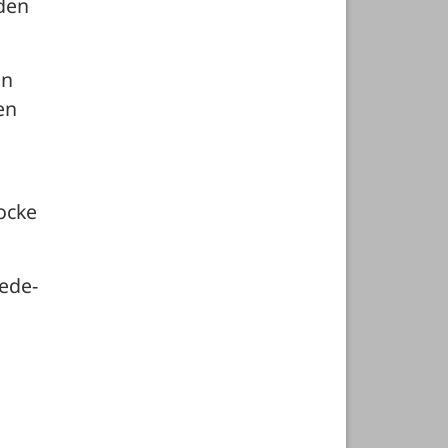
en 
n 
n 
cke 
wede-