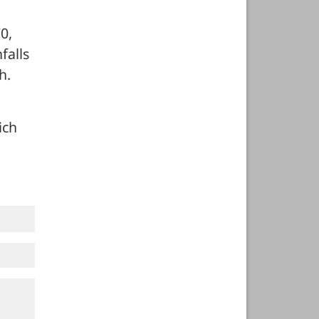
, 
alls 
h.
ch 