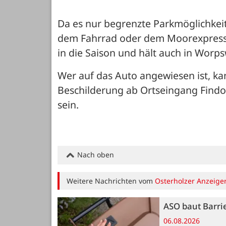
Da es nur begrenzte Parkmöglichkeit
dem Fahrrad oder dem Moorexpress an
in die Saison und hält auch in Worp
Wer auf das Auto angewiesen ist, ka
Beschilderung ab Ortseingang Findor
sein.
Nach oben
Weitere Nachrichten vom
Osterholzer Anzeige
ASO baut Barri
06.08.2026