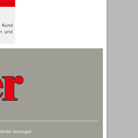
. Rund
en und
örder Anzeiger