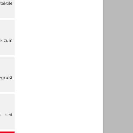
aktile
ck zum
egrüßt
r seit