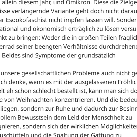
 allein diesem Jahr, und Omikron. Diese die Zielge
se verlängernde Variante geht doch nicht darauf
er Esoökofaschist nicht impfen lassen will. Sonder
tional und ökonomisch erträglich zu lösen versu
t zu bringen: Weder die in großen Teilen fraglic
errad seiner beengten Verhältnisse durchdrehend
. Beides sind Symptome der grundsätzlich 
f unsere gesellschaftlichen Probleme auch nicht g
ch denke, wenn es mit der ausgelassenen Fröhlich
t eh schon schlecht bestellt ist, kann man sich do
eite von Weihnachten konzentrieren. Und die bedeut
u liegen, sondern zur Ruhe und dadurch zur Besin
 vollem Bewusstsein dem Leid der Menschheit zu 
gnieren, sondern sich der wirklichen Möglichkeite
uschütteln und die Spaltung der Gattung zu 