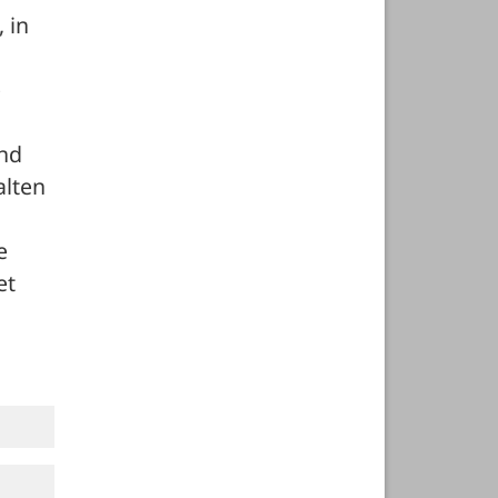
in 
 
nd 
lten 
 
t 