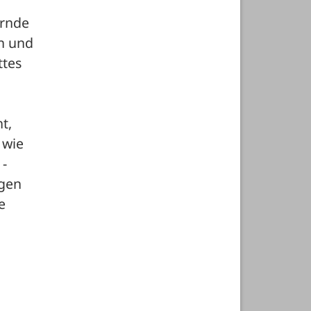
rnde 
n und 
tes 
, 
wie 
- 
gen 
 