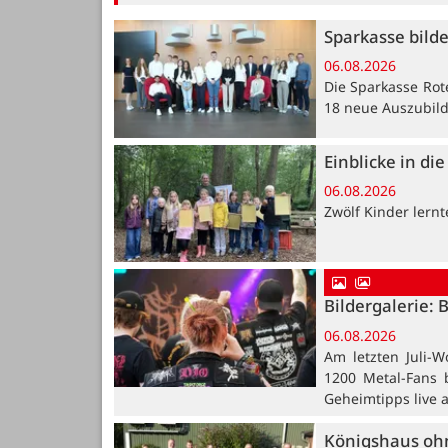
Sparkasse bild
06.08.2026
Die Sparkasse Rot
18 neue Auszubil
Einblicke in di
06.08.2026
Zwölf Kinder lern
Bildergalerie: 
06.08.2026
Am letzten Juli-W
1200 Metal-Fans 
Geheimtipps live 
Königshaus oh