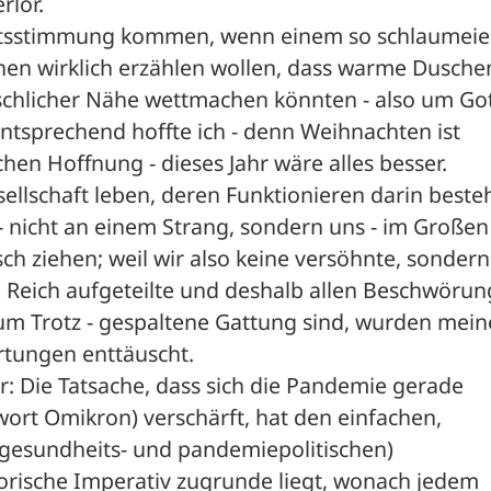
lor. 
chtsstimmung kommen, wenn einem so schlaumeie
nen wirklich erzählen wollen, dass warme Dusche
chlicher Nähe wettmachen könnten - also um Got
 Entsprechend hoffte ich - denn Weihnachten ist 
chen Hoffnung - dieses Jahr wäre alles besser. 
ellschaft leben, deren Funktionieren darin besteht
 - nicht an einem Strang, sondern uns - im Großen 
ch ziehen; weil wir also keine versöhnte, sondern 
 Reich aufgeteilte und deshalb allen Beschwörun
m Trotz - gespaltene Gattung sind, wurden meine
rtungen enttäuscht. 
: Die Tatsache, dass sich die Pandemie gerade 
wort Omikron) verschärft, hat den einfachen, 
(gesundheits- und pandemiepolitischen) 
rische Imperativ zugrunde liegt, wonach jedem 