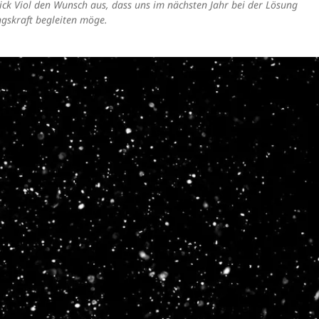
ick Viol
den Wunsch aus, dass uns im nächsten Jahr bei der Lösung
ngskraft begleiten möge.