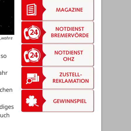
 „wahre
so 
hr 
chen 
diges 
uch 