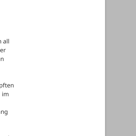
all 
er 
n 
ften 
 im 
ng 