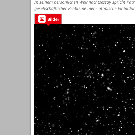
In seinem persönlichen Weihnachtsessay spricht
Patr
gesellschaftlicher Probleme mehr utopische Einbildu
Bilder