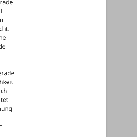
rade 
 
n 
cht.
he 
e 
erade 
keit 
ch 
et 
nung 
n 