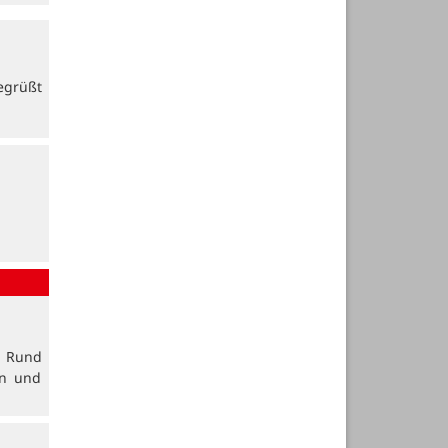
egrüßt
. Rund
en und