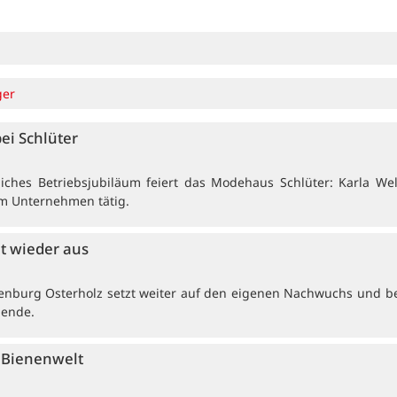
ger
bei Schlüter
ches Betriebsjubiläum feiert das Modehaus Schlüter: Karla Wel
 im Unternehmen tätig.
et wieder aus
enburg Osterholz setzt weiter auf den eigenen Nachwuchs und b
dende.
e Bienenwelt