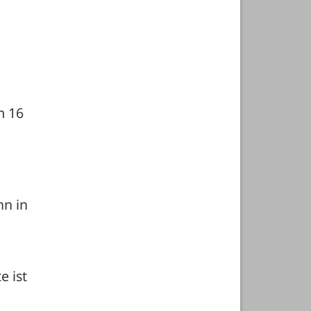
 16 
n in 
 ist 
 