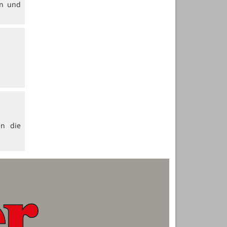
en und
en die