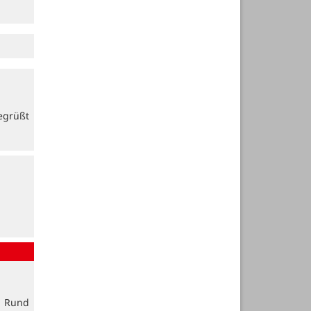
egrüßt
. Rund