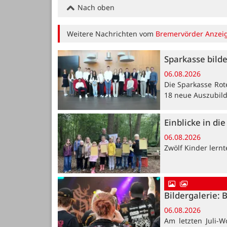
Nach oben
Weitere Nachrichten vom
Bremervörder Anzei
Sparkasse bild
06.08.2026
Die Sparkasse Rot
18 neue Auszubil
Einblicke in di
06.08.2026
Zwölf Kinder lern
Bildergalerie: 
06.08.2026
Am letzten Juli-W