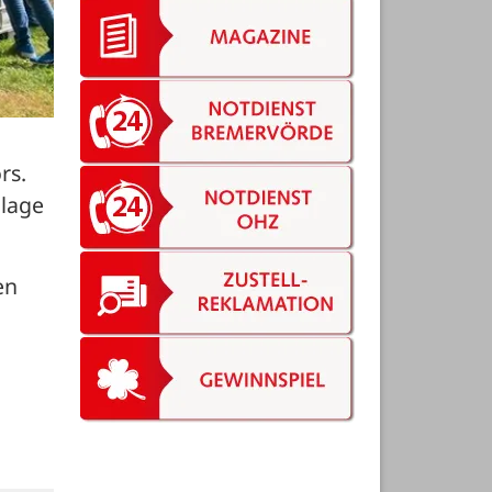
s. 
lage 
n 