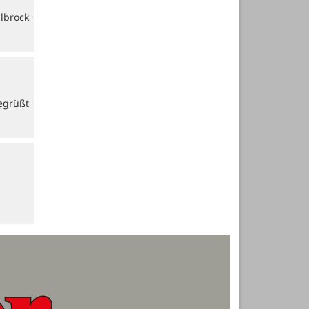
lbrock
egrüßt