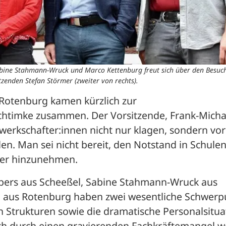
abine Stahmann-Wruck und Marco Kettenburg freut sich über den Besuch
zenden Stefan Störmer (zweiter von rechts).
Rotenburg kamen kürzlich zur 
chtimke zusammen. Der Vorsitzende, Frank-Michae
werkschafter:innen nicht nur klagen, sondern vor 
n. Man sei nicht bereit, den Notstand in Schulen
ter hinzunehmen. 
bers aus Scheeßel, Sabine Stahmann-Wruck aus 
aus Rotenburg haben zwei wesentliche Schwerpu
n Strukturen sowie die dramatische Personalsituat
ich durch einen gravierenden Fachkräftemangel we