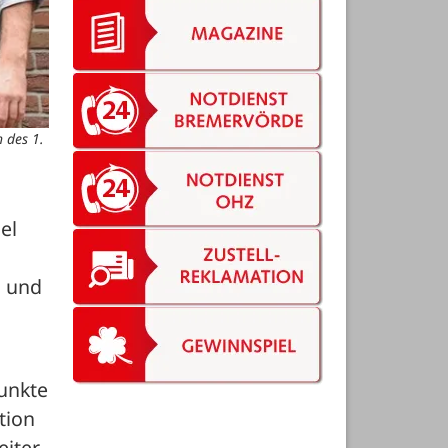
 des 1.
l 
 und 
nkte 
ion 
iter 