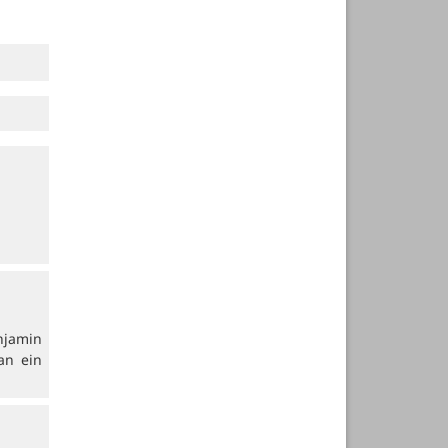
njamin
an ein