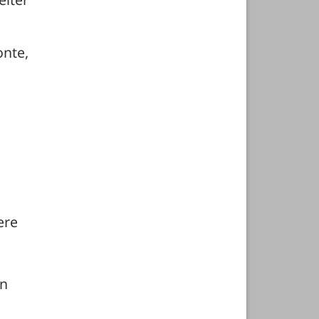
nte, 
re 
n 