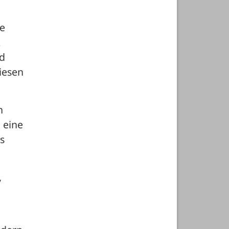
e 
 
d 
esen 
 
eine 
 
 