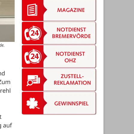
de.
d 
Zum 
ehl 
 
 auf 