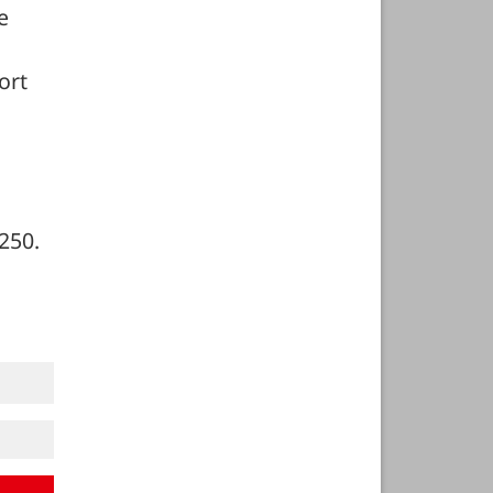
 
rt 
250. 