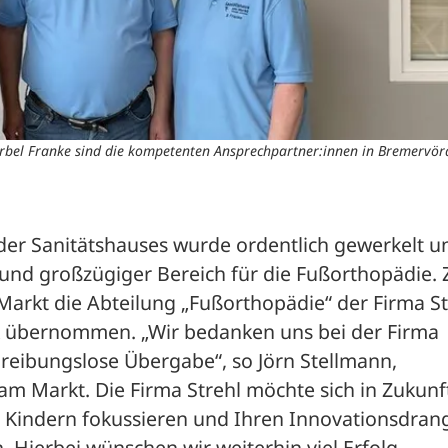
ärbel Franke sind die kompetenten Ansprechpartner:innen in Bremervör
er Sanitätshauses wurde ordentlich gewerkelt un
und großzügiger Bereich für die Fußorthopädie. 
Markt die Abteilung „Fußorthopädie“ der Firma Str
 übernommen. „Wir bedanken uns bei der Firma 
 reibungslose Übergabe“, so Jörn Stellmann, 
m Markt. Die Firma Strehl möchte sich in Zukunft
 Kindern fokussieren und Ihren Innovationsdrang
. Hierbei wünschen wir weiterhin viel Erfolg.