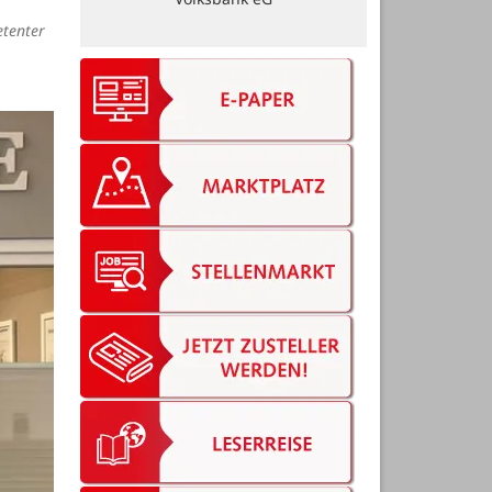
Bäckerei Rolf GmbH
etenter