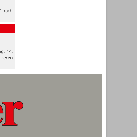
“ noch
g, 14.
hreren