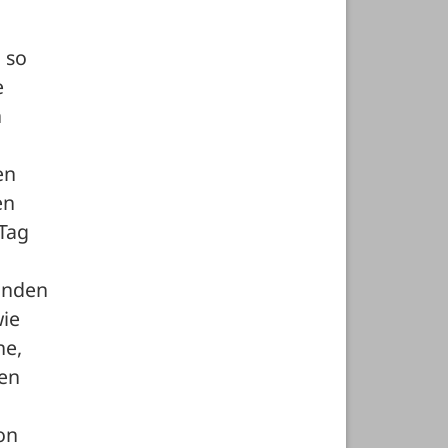
so 
 
 
n 
n 
Tag 
nden 
ie 
e, 
en 
n 