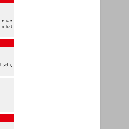
erende
nn hat
 sein,