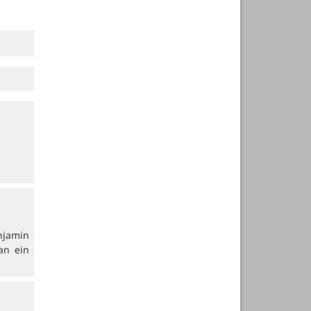
njamin
an ein