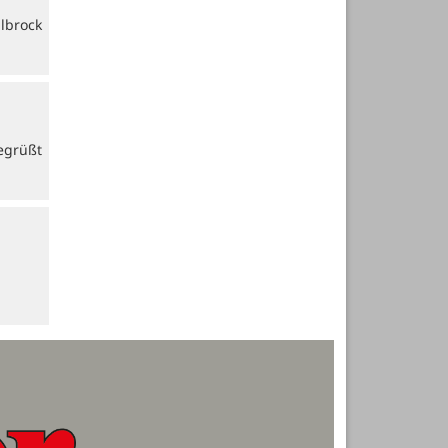
lbrock
egrüßt