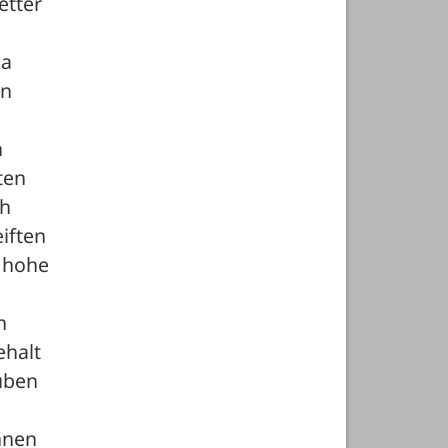
tter 
a 
n 
 
en 
h 
ften 
 hohe 
 
halt 
ben 
nnen 