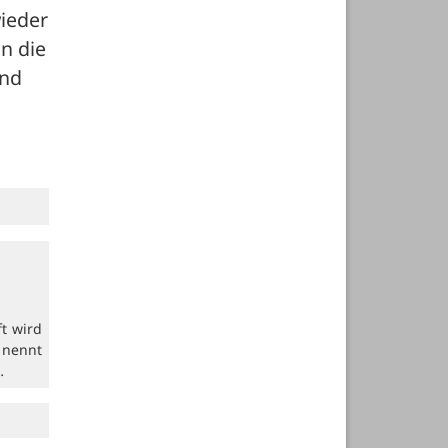
ieder 
 die 
nd 
ft wird
 nennt
…