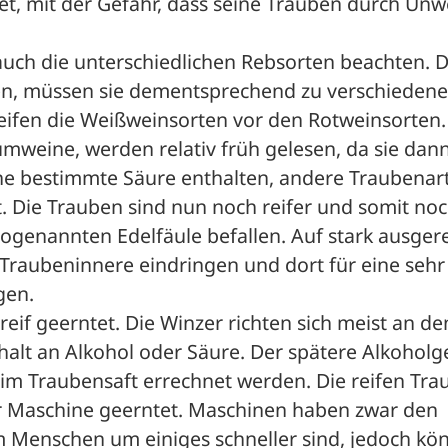
t, mit der Gefahr, dass seine Trauben durch Unwe
ch die unterschiedlichen Rebsorten beachten. D
rden, müssen sie dementsprechend zu verschiedene
eifen die Weißweinsorten vor den Rotweinsorten. 
mweine, werden relativ früh gelesen, da sie dann
ne bestimmte Säure enthalten, andere Traubenart
 Die Trauben sind nun noch reifer und somit noc
ogenannten Edelfäule befallen. Auf stark ausgerei
 Traubeninnere eindringen und dort für eine sehr
gen. 
if geerntet. Die Winzer richten sich meist an den
lt an Alkohol oder Säure. Der spätere Alkoholge
m Traubensaft errechnet werden. Die reifen Trau
 Maschine geerntet. Maschinen haben zwar den 
em Menschen um einiges schneller sind, jedoch kö