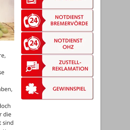
e, 
e 
ben, 
och 
 die 
 sind 