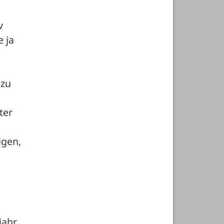
 
 ja 
zu 
er 
gen, 
ahr 