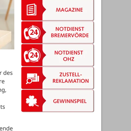
 des 
e 
g, 
s 
ende 