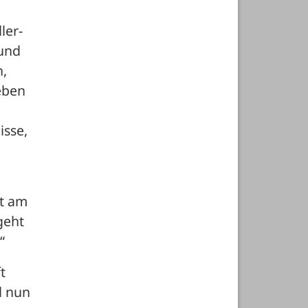
ler-
und 
, 
ben 
sse, 
t am 
eht 
“ 
 
 nun 