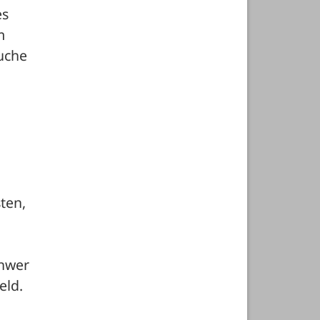
s 
 
che 
ten, 
 
hwer 
ld. 