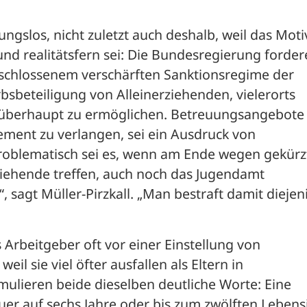
ungslos, nicht zuletzt auch deshalb, weil das Motiv
nd realitätsfern sei: Die Bundesregierung fordere
schlossenem verschärften Sanktionsregime der 
sbeteiligung von Alleinerziehenden, vielerorts 
s überhaupt zu ermöglichen. Betreuungsangebote 
ment zu verlangen, sei ein Ausdruck von 
roblematisch sei es, wenn am Ende wegen gekürzt
rziehende treffen, auch noch das Jugendamt 
, sagt Müller-Pirzkall. „Man bestraft damit diejeni
Arbeitgeber oft vor einer Einstellung von 
il sie viel öfter ausfallen als Eltern in 
lieren beide dieselben deutliche Worte: Eine 
r auf sechs Jahre oder bis zum zwölften Lebensj