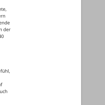
te, 
rn 
ende 
 der 
0 
ühl, 
f 
uch 