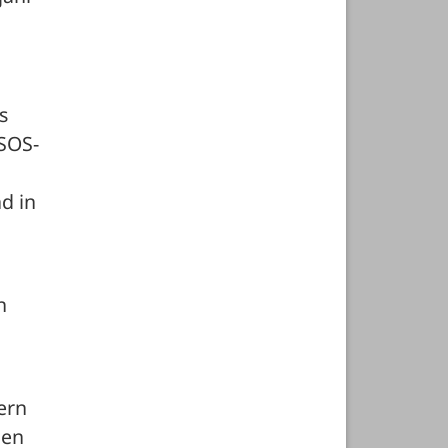
 
 SOS-
 in 
 
ern 
en 