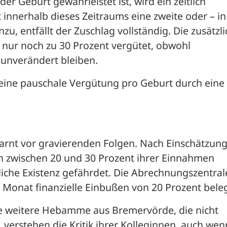
 Geburt gewährleistet ist, wird ein zeitlich 
innerhalb dieses Zeitraums eine zweite oder – in 
u, entfällt der Zuschlag vollständig. Die zusätzlic
nur noch zu 30 Prozent vergütet, obwohl 
unverändert bleiben.
eine pauschale Vergütung pro Geburt durch eine 
t vor gravierenden Folgen. Nach Einschätzung 
wischen 20 und 30 Prozent ihrer Einnahmen 
tliche Existenz gefährdet. Die Abrechnungszentrale
Monat finanzielle Einbußen von 20 Prozent beleg
 weitere Hebamme aus Bremervörde, die nicht 
erstehen die Kritik ihrer Kolleginnen, auch wenn