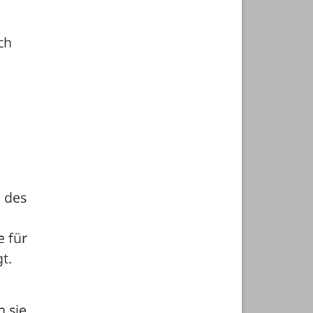
h 
des 
 für 
t. 
 sie 