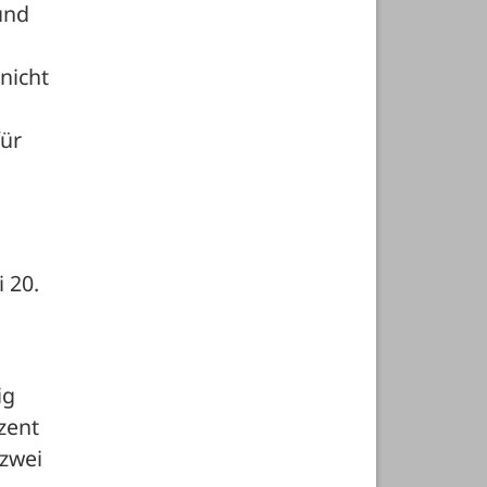
nd 
nicht 
ür 
 20. 
g 
ent 
zwei 