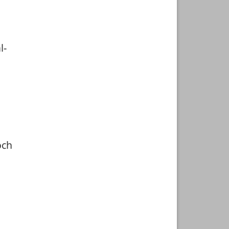
- 
ch 