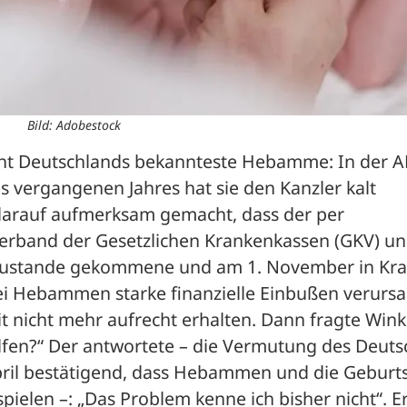
Bild: Adobestock
leicht Deutschlands bekannteste Hebamme: In der 
vergangenen Jahres hat sie den Kanzler kalt 
darauf aufmerksam gemacht, dass der per 
verband der Gesetzlichen Krankenkassen (GKV) un
stande gekommene und am 1. November in Kraf
 Hebammen starke finanzielle Einbußen verursac
t nicht mehr aufrecht erhalten. Dann fragte Winke
lfen?“ Der antwortete – die Vermutung des Deuts
 bestätigend, dass Hebammen und die Geburtsh
pielen –: „Das Problem kenne ich bisher nicht“. Er