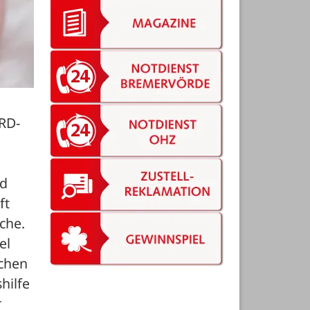
ARD-
d 
t 
he. 
l 
chen 
ilfe 
 