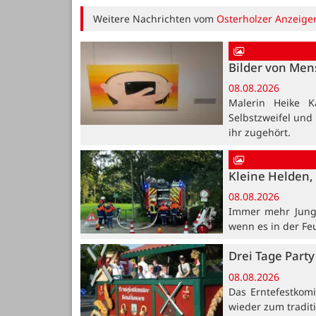
Weitere Nachrichten vom
Osterholzer Anzeige
Bilder von Me
08.08.2026
Malerin Heike K
Selbstzweifel und
ihr zugehört.
Kleine Helden, 
08.08.2026
Immer mehr Jung
wenn es in der Fe
Drei Tage Party
08.08.2026
Das Erntefestkomi
wieder zum traditi