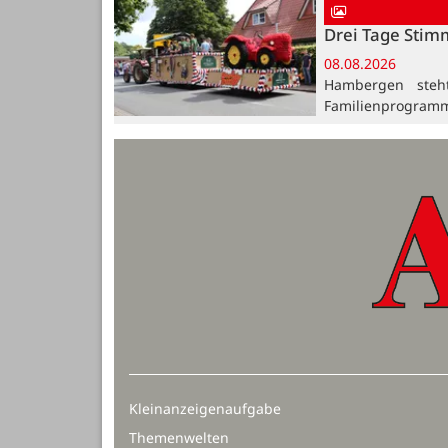
Drei Tage Stim
08.08.2026
Hambergen steh
Familienprogramm
Kleinanzeigenaufgabe
Themenwelten