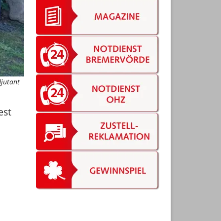
jutant
.
st 