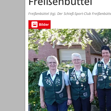
Freißenbüttel
Freißenbüttel (tg). Der Schieß-Sport-Club Freißenbütt
Bilder