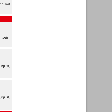
nn hat
 sein,
ugust,
ugust,