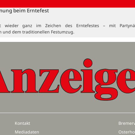
mung beim Erntefest
t wieder ganz im Zeichen des Erntefestes – mit Partynä
 und dem traditionellen Festumzug.
Kontakt
Bremerv
Mediadaten
Osterho