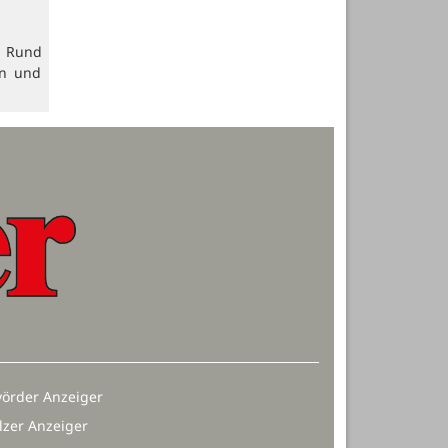
. Rund
en und
örder Anzeiger
lzer Anzeiger