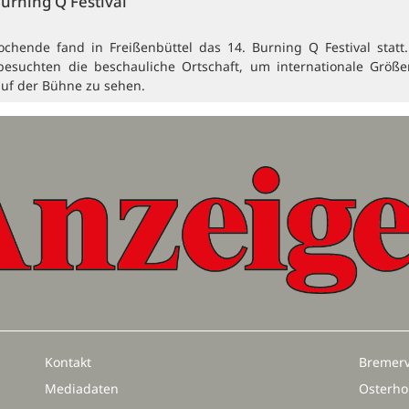
Burning Q Festival
ochende fand in Freißenbüttel das 14. Burning Q Festival statt
besuchten die beschauliche Ortschaft, um internationale Größ
auf der Bühne zu sehen.
Kontakt
Bremerv
Mediadaten
Osterho