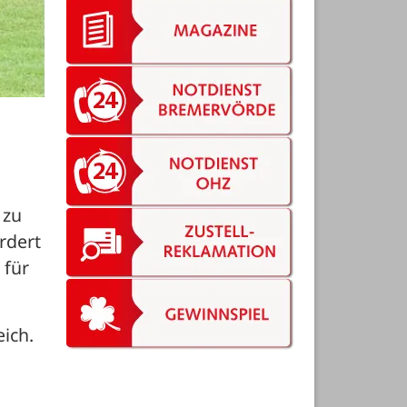
zu 
dert 
für 
ich. 