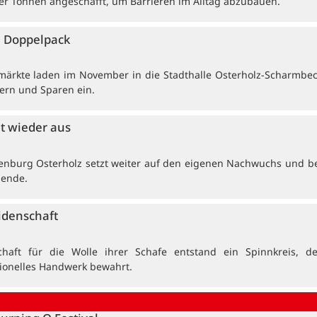
r Tonnen angeschafft, um Barrieren im Alltag abzubauen.
 Doppelpack
ärkte laden im November in die Stadthalle Osterholz-Scharmbe
ern und Sparen ein.
et wieder aus
enburg Osterholz setzt weiter auf den eigenen Nachwuchs und b
dende.
idenschaft
haft für die Wolle ihrer Schafe entstand ein Spinnkreis, de
tionelles Handwerk bewahrt.