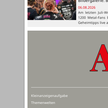
Bildergalerie: 
06.08.2026
Am letzten Juli-W
1200 Metal-Fans 
Geheimtipps live 
Kleinanzeigenaufgabe
Themenwelten