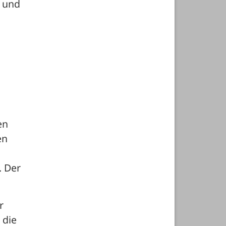
 und 
n 
n 
 Der 
 
die 