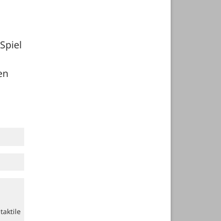
piel 
n 
aktile