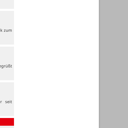
ck zum
egrüßt
r seit