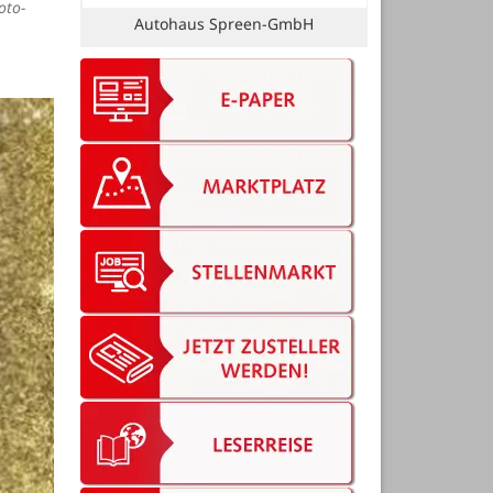
oto-
KG