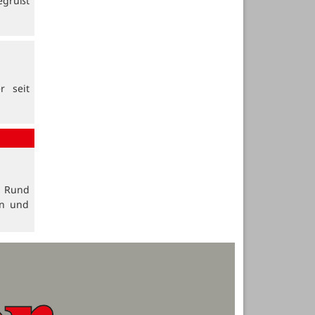
egrüßt
r seit
. Rund
en und