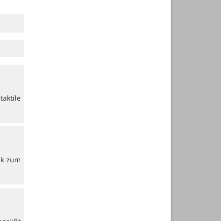
aktile
ck zum