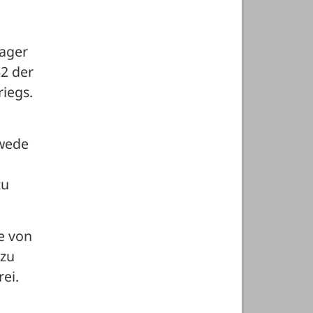
ager 
2 der 
riegs.
wede 
u 
e von 
zu 
rei.