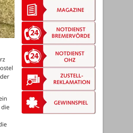
z 
stel 
der 
in 
die 
ie 