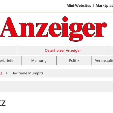
Mini-Websites
Marktplat
Osterholzer Anzeiger
erbriefe
Meinung
Politik
Veranstal
lz
>
Der reine Mumpitz
tz