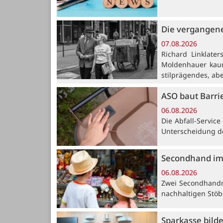
Die vergangene
07.08.2026
Richard Linklate
Moldenhauer kaum
stilprägendes, ab
ASO baut Barri
06.08.2026
Die Abfall-Servic
Unterscheidung de
Secondhand im
06.08.2026
Zwei Secondhandm
nachhaltigen Stöb
Sparkasse bild