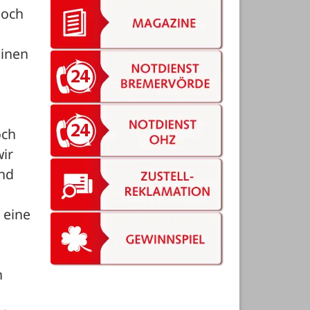
och 
inen 
ch 
ir 
nd 
eine 
 