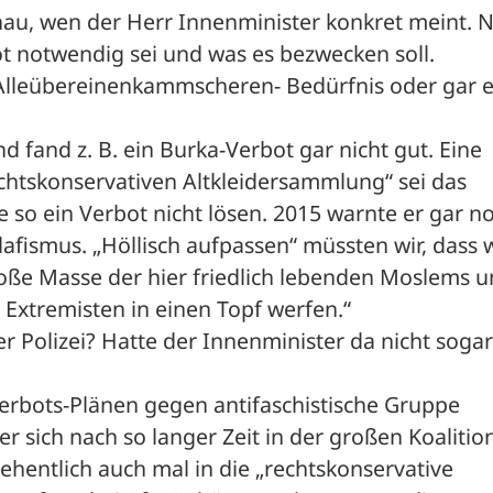
nau, wen der Herr Innenminister konkret meint. N
t notwendig sei und was es bezwecken soll.
n Alleübereinenkammscheren- Bedürfnis oder gar e
d fand z. B. ein Burka-Verbot gar nicht gut. Eine 
htskonservativen Altkleidersammlung“ sei das 
so ein Verbot nicht lösen. 2015 warnte er gar no
afismus. „Höllisch aufpassen“ müssten wir, dass w
roße Masse der hier friedlich lebenden Moslems u
n Extremisten in einen Topf werfen.“
r Polizei? Hatte der Innenminister da nicht sogar 
rbots-Plänen gegen antifaschistische Gruppe 
er sich nach so langer Zeit in der großen Koalition
ehentlich auch mal in die „rechtskonservative 