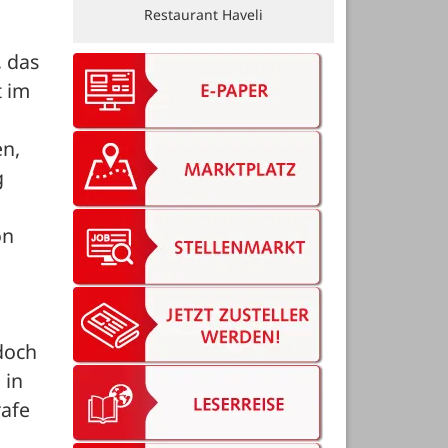
Restaurant Haveli
 das 
 im 
n, 
 
n 
och 
in 
afe 