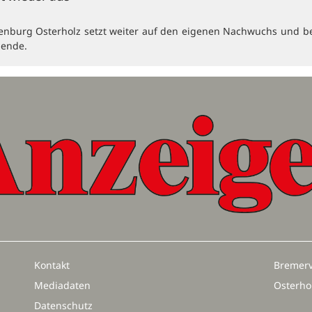
enburg Osterholz setzt weiter auf den eigenen Nachwuchs und b
dende.
Kontakt
Bremerv
Mediadaten
Osterho
Datenschutz