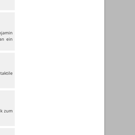
njamin
an ein
aktile
ck zum