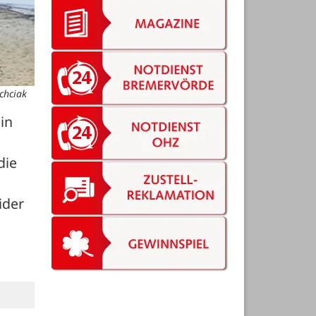
chciak
n 
ie 
der 