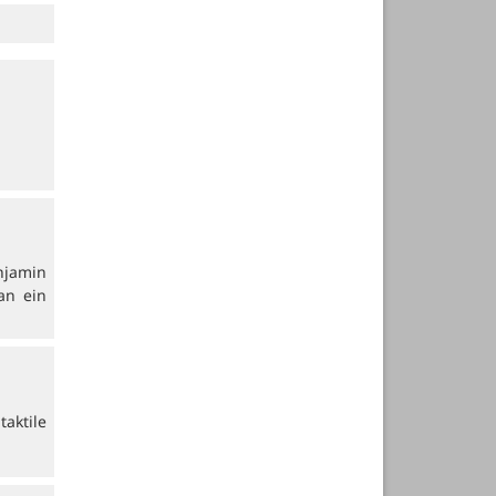
njamin
an ein
aktile