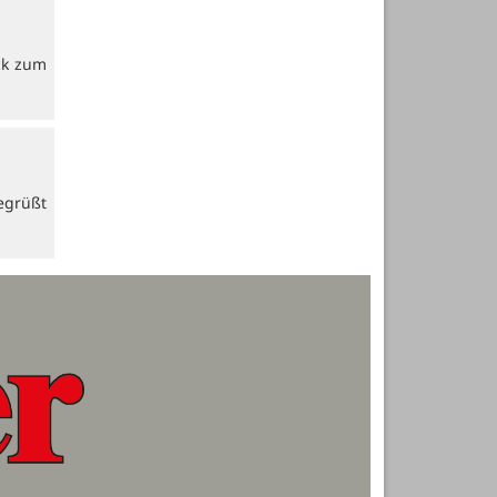
ck zum
egrüßt