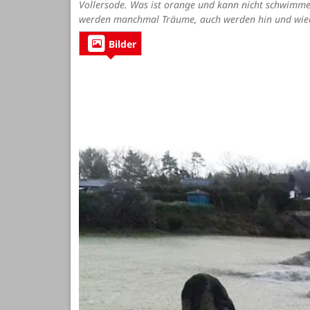
Vollersode. Was ist orange und kann nicht schwimmen?
werden manchmal Träume, auch werden hin und wied
Bilder