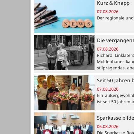
Kurz & Knapp
07.08.2026
Der regionale und
Die vergangene
07.08.2026
Richard Linklate
Moldenhauer kaum
stilprägendes, ab
Seit 50 Jahren 
07.08.2026
Ein außergewöhnli
ist seit 50 Jahren
Sparkasse bild
06.08.2026
Die Sparkasse Rot