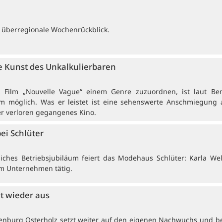
 überregionale Wochenrückblick.
 Kunst des Unkalkulierbaren
rs Film „Nouvelle Vague“ einem Genre zuzuordnen, ist laut Be
 möglich. Was er leistet ist eine sehenswerte Anschmiegung 
er verloren gegangenes Kino.
bei Schlüter
ches Betriebsjubiläum feiert das Modehaus Schlüter: Karla Wel
 im Unternehmen tätig.
et wieder aus
enburg Osterholz setzt weiter auf den eigenen Nachwuchs und b