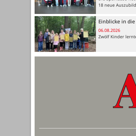
18 neue Auszubil
Einblicke in di
06.08.2026
Zwölf Kinder lern