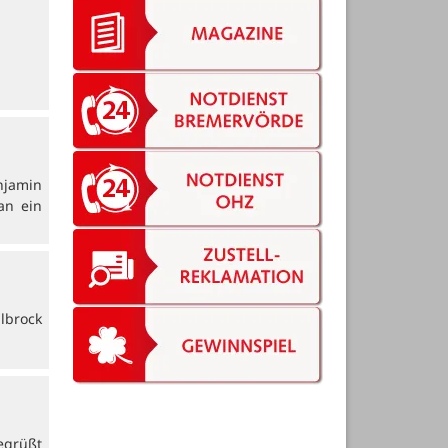
njamin
an ein
lbrock
egrüßt