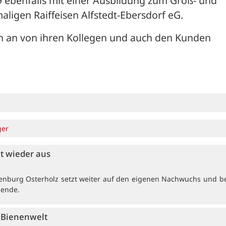
 ebenfalls mit einer Ausbildung zum Groß- und 
igen Raiffeisen Alfstedt-Ebersdorf eG. 
n an von ihren Kollegen und auch den Kunden 
ger
et wieder aus
enburg Osterholz setzt weiter auf den eigenen Nachwuchs und b
dende.
e Bienenwelt