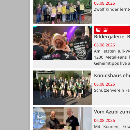
06.08.2026
Zwölf Kinder lern
Bildergalerie: 
06.08.2026
Am letzten Juli-W
1200 Metal-Fans 
Geheimtipps live 
Königshaus oh
06.08.2026
Schützenverein Far
Vom Azubi zum 
06.08.2026
Mit Können, Erf