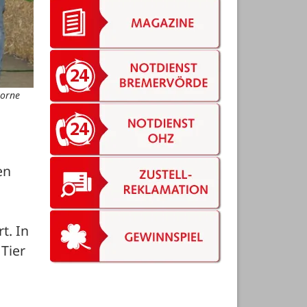
vorne
n 
. In 
ier 