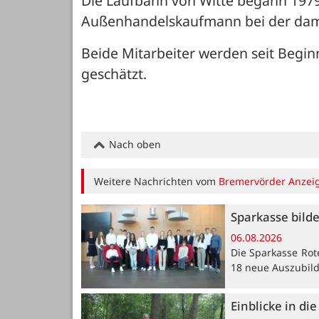
Die Laufbahn von Witte begann 1979
Außenhandelskaufmann bei der damal
Beide Mitarbeiter werden seit Begin
geschätzt.
Nach oben
Weitere Nachrichten vom
Bremervörder Anzei
Sparkasse bild
06.08.2026
Die Sparkasse Rot
18 neue Auszubil
Einblicke in di