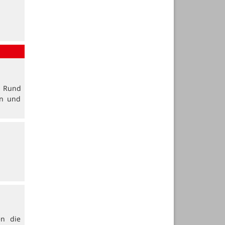
. Rund
en und
en die